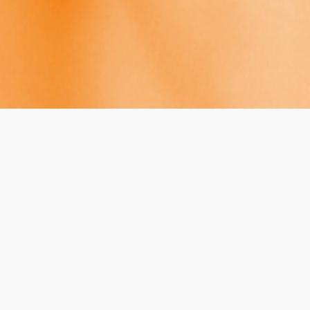
Hakuaika alkaa:
23. tammikuuta 2023
Kiinnostaako työura MPY:llä? Haemme joukkoomme
asiantuntijoita ja osaajia, joilta löytyy hyvää
asennetta sekä halua työskennellä lähellä