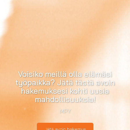
Voisiko meillä olla elämäsi
työpaikka? Jätä tästä avoin
hakemuksesi kohti uusia
mahdollisuuksia!
MPY
Jätä avoin hakemus