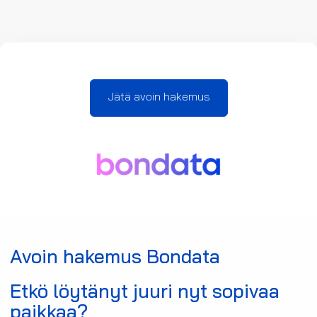
Jätä avoin hakemus
Avoin hakemus Bondata
Etkö löytänyt juuri nyt sopivaa
paikkaa?