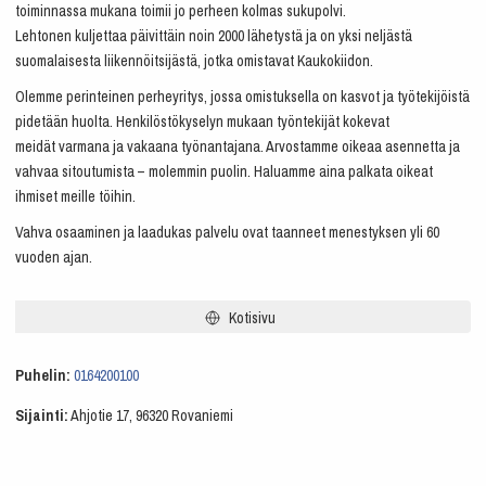
toiminnassa mukana toimii jo perheen kolmas sukupolvi.
Lehtonen kuljettaa päivittäin noin 2000 lähetystä ja on yksi neljästä
suomalaisesta liikennöitsijästä, jotka omistavat Kaukokiidon.
Olemme perinteinen perheyritys, jossa omistuksella on kasvot ja työtekijöistä
pidetään huolta. Henkilöstökyselyn mukaan työntekijät kokevat
meidät varmana ja vakaana työnantajana. Arvostamme oikeaa asennetta ja
vahvaa sitoutumista – molemmin puolin. Haluamme aina palkata oikeat
ihmiset meille töihin.
Vahva osaaminen ja laadukas palvelu ovat taanneet menestyksen yli 60
vuoden ajan.
Kotisivu
Puhelin:
0164200100
Sijainti:
Ahjotie 17, 96320 Rovaniemi