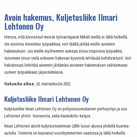
Avoin hakemus, Kuljetusliike Ilmari
Lehtonen Oy
Hienoa, että kiinnostuit meistä työnantajana! Mikäli meillä ei tällä hetkellä
ole avoinna toiveidesi työpaikkaa, voit täällä jättää meille avoimen
hakemuksen. Jos meille myöhemmin aukeaa sinua inspiroiva työpaikka,
toivomme sinun vielä erikseen hakevan kyseistä tehtävää kohdistetusti. Voit
halutessasi linkittää aiemmin jättämäsi avoimen hakemuksen valitsemaasi
uuteen työpaikkaan järjestelmässä.
Hakuaika alkaa:
10. marraskuuta 2021
Kuljetusliike Ilmari Lehtonen Oy
Kuljetusliike Ilmari Lehtonen Oy on pohjoissuomalainen perheyritys ja osa
Lehtonen yhtiöt -konsernia, sekä Kaukokiito-ketjua.
Ilmari Lehtonen aloitti kuljetustoiminnan 1950-luvun alussa yhdellä kuorma-
autolla. Toiminta on kasvanut vuosikymmenten saatossa ja tällä hetkellä