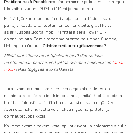
Profilight sekä PunaMusta
. Konsernimme jatkuvien toimintojen
liikevaihto vuonna 2024 oli 114 miljoonaa euroa.
Meillä työskentelee monia eri alojen ammattilaisia, kuten
painajia, koodareita, tuotannon esihenkilöitä, graafikoita,
asiakkuuspäälliköitä, mobiilikehittäjiä sekä Power BI -
asiantuntijoita. Toimipisteemme sijaitsevat ympäri Suomea,
Helsingistä Ouluun.
Olisitko sinä uusi työkaverimme?
Mikäli olet kiinnostunut työskentelystä digitaalisen
liiketoiminnan parissa, voit jättää avoimen hakemuksen
tämän
linkin
takaa löytyvästä lomakkeesta.
Jätä avoin hakemus, kerro esimerkkejä kokemuksestasi,
millaisesta roolista olisit kiinnostunut ja mikä Rebl Groupissa
herätti mielenkiintosi. Liitä halutessasi mukaan myös CV.
Avoimella hakemuksella voit hakea myös harjoittelu- ja
opinnäytetyöpaikkoja.
Käymme avoimia hakemuksia läpi jatkuvasti ja palaamme sinulle,