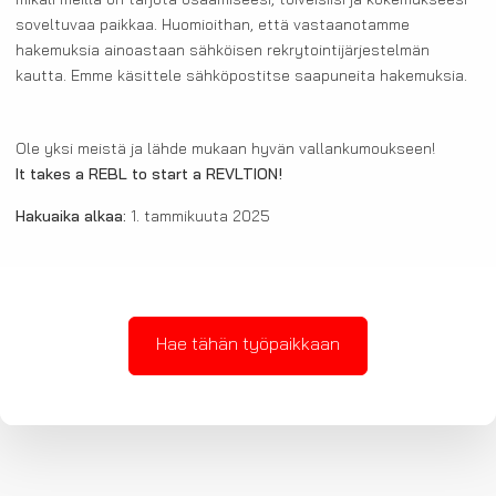
mikäli meillä on tarjota osaamiseesi, toiveisiisi ja kokemukseesi
soveltuvaa paikkaa. Huomioithan, että vastaanotamme
hakemuksia ainoastaan sähköisen rekrytointijärjestelmän
kautta. Emme käsittele sähköpostitse saapuneita hakemuksia.
Ole yksi meistä ja lähde mukaan hyvän vallankumoukseen!
It takes a REBL to start a REVLTION!
Hakuaika alkaa:
1. tammikuuta 2025
Hae tähän työpaikkaan