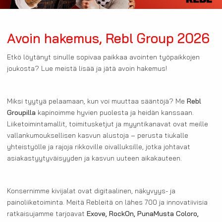
Avoin hakemus, Rebl Group 2026
Etkö löytänyt sinulle sopivaa paikkaa avointen työpaikkojen
joukosta? Lue meistä lisää ja jätä avoin hakemus!
Miksi tyytyä pelaamaan, kun voi muuttaa sääntöjä? Me
Rebl
Groupilla
kapinoimme hyvien puolesta ja heidän kanssaan.
Liiketoimintamallit, toimitusketjut ja myyntikanavat ovat meille
vallankumouksellisen kasvun alustoja – perusta tiukalle
yhteistyölle ja rajoja rikkoville oivalluksille, jotka johtavat
asiakastyytyväisyyden ja kasvun uuteen aikakauteen.
Konsernimme kivijalat ovat digitaalinen, näkyvyys- ja
painoliiketoiminta. Meitä Rebleitä on lähes 700 ja innovatiivisia
ratkaisujamme tarjoavat
Exove, RockOn, PunaMusta Coloro,