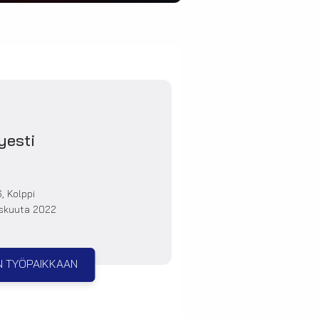
yesti
6, Kolppi
yskuuta 2022
N TYÖPAIKKAAN