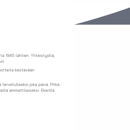
a 1945 lähtien. Yhteistyöllä,
un.
uotteita kestävään
tervetulleeksi joka päivä. Pitkä
illä ammattilaiseksi. Ekerillä