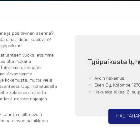
nne ja positiivinen asenne?
da omat ideasi kuuluviin?
työpaikkasi.
natilanteen vuoksi etsimme
Työpaikasta lyh
uaa olla mukana
otteitamme eteenpäin
mme. Arvostamme
Avoin hakemus
 ja kokemusta, mutta vielä
Ekeri Oy, Kolpintie 127
senteesi. Oppimishaluisella
Hakuaika alkaa:
2. sy
eille kokonaan toiselta
jät koulutetaan ohjaajan
 Lähetä meille avoin
HAE TÄHÄ
dassa olevan painikkeen