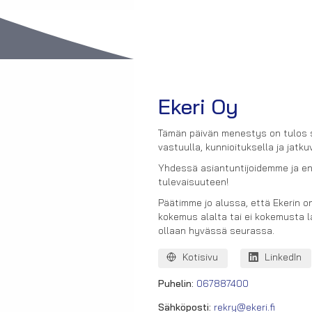
Ekeri Oy
Tämän päivän menestys on tulos su
vastuulla, kunnioituksella ja jat
Yhdessä asiantuntijoidemme ja en
tulevaisuuteen!
Päätimme jo alussa, että Ekerin on
kokemus alalta tai ei kokemusta la
ollaan hyvässä seurassa.
Kotisivu
LinkedIn
Puhelin:
067887400
Sähköposti:
rekry@ekeri.fi