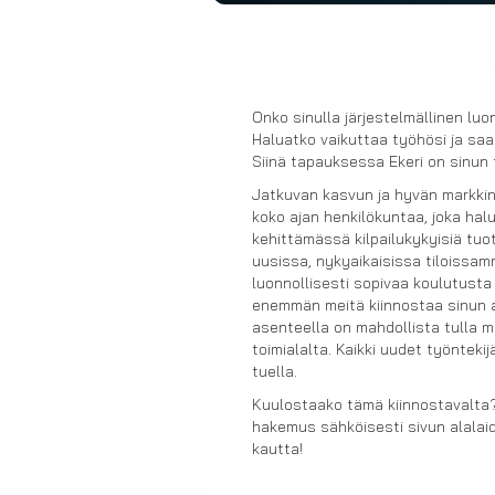
Onko sinulla järjestelmällinen luo
Haluatko vaikuttaa työhösi ja saa
Siinä tapauksessa Ekeri on sinun 
Jatkuvan kasvun ja hyvän markki
koko ajan henkilökuntaa, joka hal
kehittämässä kilpailukykyisiä tu
uusissa, nykyaikaisissa tiloissa
luonnollisesti sopivaa koulutusta
enemmän meitä kiinnostaa sinun a
asenteella on mahdollista tulla m
toimialalta. Kaikki uudet työnteki
tuella.
Kuulostaako tämä kiinnostavalta?
hakemus sähköisesti sivun alalai
kautta!