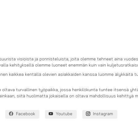
urista visioista ja ponnisteluista, joita olemme tehneet aina vuodest
kuvalla kehityksellä olemme luoneet enemmän kuin vain kuljetusratkais
nen kaikkea kentällä olevien asiakkaiden kanssa luomme älykkäitä t
 oltava turvallinen työpaikka, jossa henkilökunta tuntee itsensä yhtä 
inkaan, siitä huolimatta jokaisella on oltava mahdollisuus kehittyä me
Facebook
Youtube
Instagram