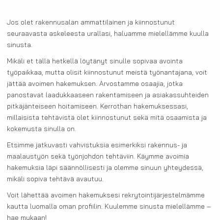
Jos olet rakennusalan ammattilainen ja kiinnostunut
seuraavasta askeleesta urallasi, haluamme mielellämme kuulla
sinusta.
Mikäli et tällä hetkellä löytänyt sinulle sopivaa avointa
työpaikkaa, mutta olisit kiinnostunut meistä työnantajana, voit
jättää avoimen hakemuksen. Arvostamme osaajia, jotka
panostavat laadukkaaseen rakentamiseen ja asiakassuhteiden
pitkäjänteiseen hoitamiseen. Kerrothan hakemuksessasi,
millaisista tehtävistä olet kiinnostunut sekä mitä osaamista ja
kokemusta sinulla on.
Etsimme jatkuvasti vahvistuksia esimerkiksi rakennus- ja
maalaustyön sekä työnjohdon tehtäviin. Käymme avoimia
hakemuksia läpi säännöllisesti ja olemme sinuun yhteydessä,
mikäli sopiva tehtävä avautuu.
Voit lähettää avoimen hakemuksesi rekrytointijärjestelmämme
kautta luomalla oman profiilin. Kuulemme sinusta mielellämme –
hae mukaan!