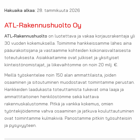
Hakuaika alkaa:
28. tammikuuta 2026
ATL-Rakennushuolto Oy
ATL‑Rakennushuolto
on luotettava ja vakaa korjausrakentaja yli
30 vuoden kokemuksella. Toimimme hankkeissamme lähes aina
pääurakoitsijana ja vastaamme kohteiden kokonaisvaltaisesta
toteutuksesta. Asiakkaitamme ovat julkiset ja yksityiset
kiinteistönomistajat, ja liikevaihtomme on noin 20 milj. €.
Meillä työskentelee noin 150 alan ammattilaista, joiden
osaaminen ja sitoutuminen muodostavat toimintamme perustan.
Hankkeiden laadukasta toteuttamista tukevat oma laaja ja
ammattitaitoinen henkilöstömme sekä kattava
rakennuskalustomme. Pitkä ja vankka kokemus, omien
työntekijöidemme vahva osaaminen ja jatkuva kouluttautuminen
ovat toimintamme kulmakiviä. Panostamme pitkiin työsuhteisiin
ja pysyvyyteen.