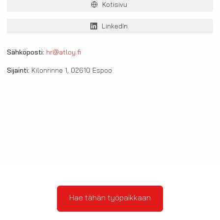
Kotisivu
LinkedIn
Sähköposti:
hr@atloy.fi
Sijainti:
Kilonrinne 1, 02610 Espoo
Hae tähän työpaikkaan