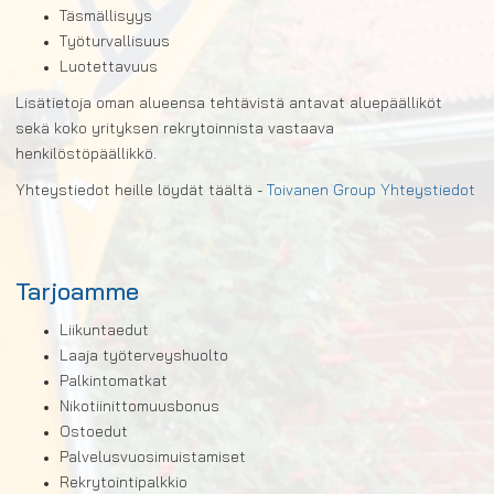
Täsmällisyys
Työturvallisuus
Luotettavuus
Lisätietoja oman alueensa tehtävistä antavat aluepäälliköt
sekä koko yrityksen rekrytoinnista vastaava
henkilöstöpäällikkö.
Yhteystiedot heille löydät täältä -
Toivanen Group Yhteystiedot
Tarjoamme
Liikuntaedut
Laaja työterveyshuolto
Palkintomatkat
Nikotiinittomuusbonus
Ostoedut
Palvelusvuosimuistamiset
Rekrytointipalkkio