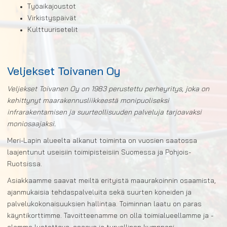
Työaikajoustot
Virkistyspäivät
Kulttuurisetelit
Veljekset Toivanen Oy
Veljekset Toivanen Oy on 1983 perustettu perheyritys, joka on
kehittynyt maarakennusliikkeestä monipuoliseksi
infrarakentamisen ja suurteollisuuden palveluja tarjoavaksi
moniosaajaksi.
Meri-Lapin alueelta alkanut toiminta on vuosien saatossa
laajentunut useisiin toimipisteisiin Suomessa ja Pohjois-
Ruotsissa.
Asiakkaamme saavat meiltä erityistä maaurakoinnin osaamista,
ajanmukaisia tehdaspalveluita sekä suurten koneiden ja
palvelukokonaisuuksien hallintaa. Toiminnan laatu on paras
käyntikorttimme. Tavoitteenamme on olla toimialueellamme ja -