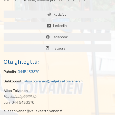
alamme luotettava, osaava ja turvallinen kumppani.
Kotisivu
LinkedIn
Facebook
Instagram
Ota yhteyttä:
Puhelin:
0445453370
Sähköposti:
alisa.toivanen@veljeksettoivanen.fi
Alisa Toivanen
Henkilöstöpäällikkö
puh. 044 5453370
alisa.toivanen@veljeksettoivanen.fi