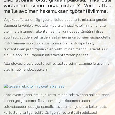
Eikö avoinna ollut yhtään paikkaa, mikä olisi
vastannut sinun osaamistasi? Voit jättää
meille avoimen hakemuksen työtehtäviimme.
Veljekset Toivanen Oy työskentelee usealla toimialalla ympäri
Suomea ja Pohjois-Ruotsia. Maarakennusliiketoiminnan ohella,
olemme siirtyneet rakentamaan ja kunnossapitämään infraa
suurteollisuuden, tehtaiden, satamien ja kaivoksien sisäpuolelle.
Yrityksemme monipuolisuus, toimialojen erityispiirteet,
työtehtävien ja toimipaikkojen vaihtuminen mahdollistavat juuri
sinulle sopivan urapolun infrarakentamisen parissa.
Alla olevasta esitteestä voit tutustua toimintaamme ja avoinna
oleviin työmahdollisuuksiin
Jätä avoin työhakemus ja kerro, missä tehtävässä näkisit itsesi
osana yritystämme. Tarvitsemme joukkoomme uusia
tulevaisuuden osaajia samalla tavalla kuin jo alata kokemusta
kartuttaneita työntekijöitä. Työnjohtotehtäviin eduksesi