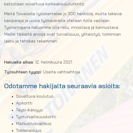
katsotaan soveltuva korkeakoulututkinto.
Meitä Toivasella työskentelee jo 300 henkilöä, mutta tekeviä
käsipareja ja uusia työkavereita otetaan ilolla vastaan.
Työnantajana haluamme olla reilu, innostava ja kannustava.
Meille tärkeitä arvoija ovat turvallisuus, yhteistyö, toiminnan
laatu ja tehokas tekeminen.
Hakuaika alkaa:
12. helmikuuta 2021
Työsuhteen tyyppi:
Useita vahtoehtoja
Odotamme hakijalta seuraavia asioita:
Soveltuva koulutus
Ajokortti
Täysi-ikäisyys
Työturvallisuuskortti
Matkustusvalmius
Toimeliaisuus