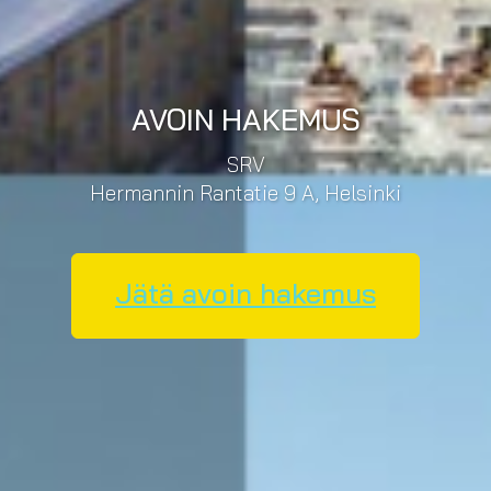
AVOIN HAKEMUS
SRV
Hermannin Rantatie 9 A, Helsinki
Jätä avoin hakemus