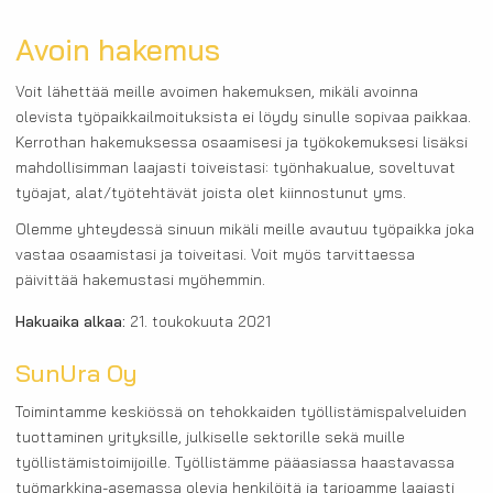
Avoin hakemus
Voit lähettää meille avoimen hakemuksen, mikäli avoinna
olevista työpaikkailmoituksista ei löydy sinulle sopivaa paikkaa.
Kerrothan hakemuksessa osaamisesi ja työkokemuksesi lisäksi
mahdollisimman laajasti toiveistasi: työnhakualue, soveltuvat
työajat, alat/työtehtävät joista olet kiinnostunut yms.
Olemme yhteydessä sinuun mikäli meille avautuu työpaikka joka
vastaa osaamistasi ja toiveitasi. Voit myös tarvittaessa
päivittää hakemustasi myöhemmin.
Hakuaika alkaa:
21. toukokuuta 2021
SunUra Oy
Toimintamme keskiössä on tehokkaiden työllistämispalveluiden
tuottaminen yrityksille, julkiselle sektorille sekä muille
työllistämistoimijoille. Työllistämme pääasiassa haastavassa
työmarkkina-asemassa olevia henkilöitä ja tarjoamme laajasti