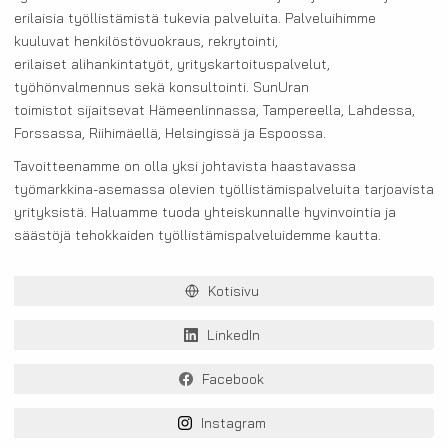
erilaisia työllistämistä tukevia palveluita. Palveluihimme
kuuluvat henkilöstövuokraus, rekrytointi,
erilaiset alihankintatyöt, yrityskartoituspalvelut,
työhönvalmennus sekä konsultointi. SunUran
toimistot sijaitsevat Hämeenlinnassa, Tampereella, Lahdessa,
Forssassa, Riihimäellä, Helsingissä ja Espoossa.
Tavoitteenamme on olla yksi johtavista haastavassa
työmarkkina-asemassa olevien työllistämispalveluita tarjoavista
yrityksistä. Haluamme tuoda yhteiskunnalle hyvinvointia ja
säästöjä tehokkaiden työllistämispalveluidemme kautta.
Kotisivu
LinkedIn
Facebook
Instagram