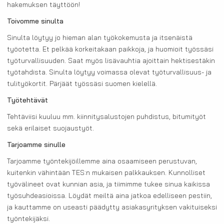
hakemuksen täyttöön!
Toivomme sinulta
Sinulta löytyy jo hieman alan työkokemusta ja itsenäistä
työotetta. Et pelkää korkeitakaan paikkoja, ja huomioit työssäsi
työturvallisuuden. Saat myös lisävauhtia ajoittain hektisestäkin
työtahdista. Sinulta löytyy voimassa olevat työturvallisuus- ja
tulityökortit. Pärjäät työssäsi suomen kielellä.
Työtehtävät
Tehtäviisi kuuluu mm. kiinnitysalustojen puhdistus, bitumityöt
sekä erilaiset suojaustyöt.
Tarjoamme sinulle
Tarjoamme työntekijöillemme aina osaamiseen perustuvan,
kuitenkin vähintään TES:n mukaisen palkkauksen. Kunnolliset
työvälineet ovat kunnian asia, ja tiimimme tukee sinua kaikissa
työsuhdeasioissa. Löydät meiltä aina jatkoa edelliseen pestiin,
ja kauttamme on useasti päädytty asiakasyrityksen vakituiseksi
työntekijäksi.