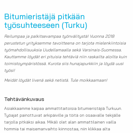
Bitumieristäjä pitkään
työsuhteeseen (Turku)
Reilumpaa ja palkitsevampaa työnvälitystä! Vuonna 2018
perustetun yrityksemme tavoitteena on tarjota mielenkiintoisia
työmahdollisuuksia Uudellamaalla sekä Varsinais-Suomessa.
Kauttamme löydät eri pituisia tehtäviä niin raskailta aloilta kuin
toimistoympäristössä. Kurota siis hunajapurkkiin ja löydä uusi
työsi!
Meidät löydät livenä sekä netistä. Tule moikkaamaan!
Tehtävänkuvaus
Asiakkaamme kaipaa ammattitaitoisia bitumieristäjiä Turkuun.
Työajat painottuvat arkipäiville ja töitä on osaavalle tekijälle
tarjolla pitkäksi aikaa. Mikäli olet alan ammattilainen vailla
hommia tai maisemanvaihto kiinnostaa, niin klikkaa alta