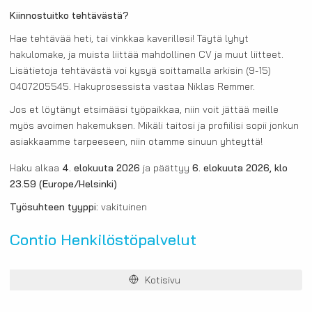
Kiinnostuitko tehtävästä?
Hae tehtävää heti, tai vinkkaa kaverillesi! Täytä lyhyt
hakulomake, ja muista liittää mahdollinen CV ja muut liitteet.
Lisätietoja tehtävästä voi kysyä soittamalla arkisin (9-15)
0407205545. Hakuprosessista vastaa Niklas Remmer.
Jos et löytänyt etsimääsi työpaikkaa, niin voit jättää meille
myös avoimen hakemuksen. Mikäli taitosi ja profiilisi sopii jonkun
asiakkaamme tarpeeseen, niin otamme sinuun yhteyttä!
Haku alkaa
4. elokuuta 2026
ja päättyy
6. elokuuta 2026, klo
23.59
(Europe/Helsinki)
Työsuhteen tyyppi:
vakituinen
Contio Henkilöstöpalvelut
Kotisivu