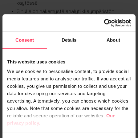
käytössä
Sinulla on näkemystä analytiikkaympäristön
suunnittelusta ja pystyttämisestä pilviympäristöihin,
ottaen huomioon vaatimukset liittyen mm.
automaatioon, tietoturvaan, suorituskykyyn ja
Consent
Details
About
käyttöoikeuksien hallintaan
Eduksi katsotaan myös laajempi teknologioiden
This website uses cookies
osaaminen, esim. Teradata, DB2, PostgreSQL, MS
SQL, sekä erilaiset ETL työkalut
We use cookies to personalise content, to provide social
Osaat tietovarastomallinnuksen menetelmiä,
media features and to analyse our traffic. If you accept all
cookies, you give us permission to collect and use your
eteenkin dimensionaalista mallinnusta ja ymmärrät
data for developing our services and targeting
myös käsitemallinnusta
advertising. Alternatively, you can choose which cookies
Ymmärrät myös raportointi- / analyysikerroksen
you allow. Note that some cookies are necessary for the
vaatimukset tietoalustalle, tai osaat peräti luoda
reliable and secure operation of our websites.
Our
visualisointeja esim. Power BI:lla
privacy policy.
Sinulla on aiempaa kokemusta konsultoinnista
Kollegat kiittävät sujuvia suomen ja englannin kielen