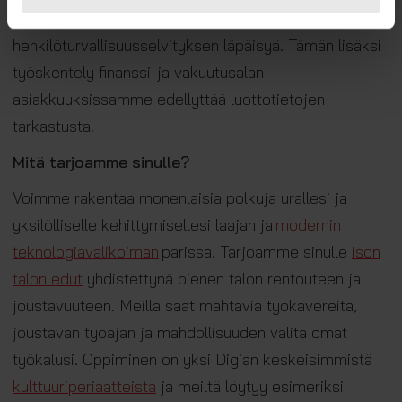
osaamista ja perusmuotoisen
henkilöturvallisuusselvityksen läpäisyä. Tämän lisäksi
työskentely finanssi-ja vakuutusalan
asiakkuuksissamme edellyttää luottotietojen
tarkastusta.
Mitä tarjoamme sinulle?
Voimme rakentaa monenlaisia polkuja urallesi ja
yksilölliselle kehittymisellesi laajan ja
modernin
teknologiavalikoiman
parissa. Tarjoamme sinulle
ison
talon edut
yhdistettynä pienen talon rentouteen ja
joustavuuteen. Meillä saat mahtavia työkavereita,
joustavan työajan ja mahdollisuuden valita omat
työkalusi. Oppiminen on yksi Digian keskeisimmistä
kulttuuriperiaatteista
ja meiltä löytyy esimeriksi