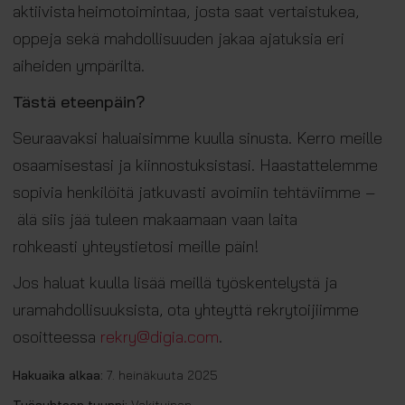
aktiivista heimotoimintaa, josta saat vertaistukea,
oppeja sekä mahdollisuuden jakaa ajatuksia eri
aiheiden ympäriltä.
Tästä eteenpäin?
Seuraavaksi haluaisimme kuulla sinusta. Kerro meille
osaamisestasi ja kiinnostuksistasi. Haastattelemme
sopivia henkilöitä jatkuvasti avoimiin tehtäviimme –
älä siis jää tuleen makaamaan vaan laita
rohkeasti yhteystietosi meille päin!
Jos haluat kuulla lisää meillä työskentelystä ja
uramahdollisuuksista, ota yhteyttä rekrytoijiimme
osoitteessa
rekry@digia.com
.
Hakuaika alkaa:
7. heinäkuuta 2025