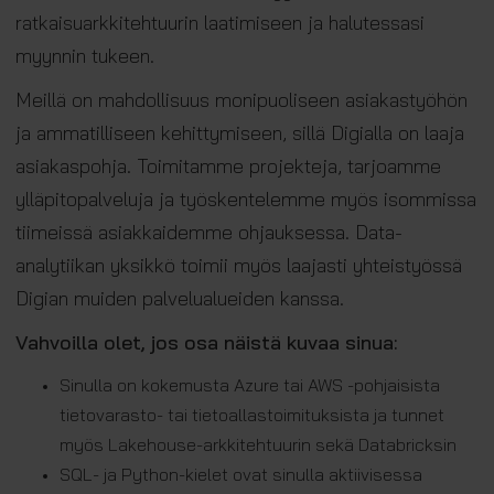
ratkaisuarkkitehtuurin laatimiseen ja halutessasi
myynnin tukeen.
Meillä on mahdollisuus monipuoliseen asiakastyöhön
ja ammatilliseen kehittymiseen, sillä Digialla on laaja
asiakaspohja. Toimitamme projekteja, tarjoamme
ylläpitopalveluja ja työskentelemme myös isommissa
tiimeissä asiakkaidemme ohjauksessa. Data-
analytiikan yksikkö toimii myös laajasti yhteistyössä
Digian muiden palvelualueiden kanssa.
Vahvoilla olet, jos osa näistä kuvaa sinua:
Sinulla on kokemusta Azure tai AWS -pohjaisista
tietovarasto- tai tietoallastoimituksista ja tunnet
myös Lakehouse-arkkitehtuurin sekä Databricksin
SQL- ja Python-kielet ovat sinulla aktiivisessa