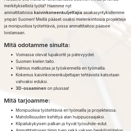
merkityksellistä työtä? Haemme nyt
ammattitaitoisia
kaivinkoneenkuljettajia
asiakasyrityksillemme
ympäri Suomen! Meillä pääset osaksi mielenkiintoisia projekteja
ja monipuolisia työtehtäviä, joissa ammattitaitosi pääsee
loistamaan.
Mitä odotamme sinulta:
Voimassa olevat lupakortit ja pätevyydet.
Suomen kielen taito.
Valmius matkustaa ja työskennellä eri työmailla.
Kokemus kaivinkoneenkuljettajan tehtävistä katsotaan
vahvaksi eduksi.
3D-osaaminen
on plussaa!
Mitä tarjoamme:
Monipuolisia työtehtäviä eri työmailla ja projekteissa.
Mahdollisuuden kehittyä alan huippuosaajaksi.
Kilpailukykyisen palkan ja hyvät työsuhde-edut.
Ammattitaitoisen tiimin tuen sekä vakaan henkilöstötalon