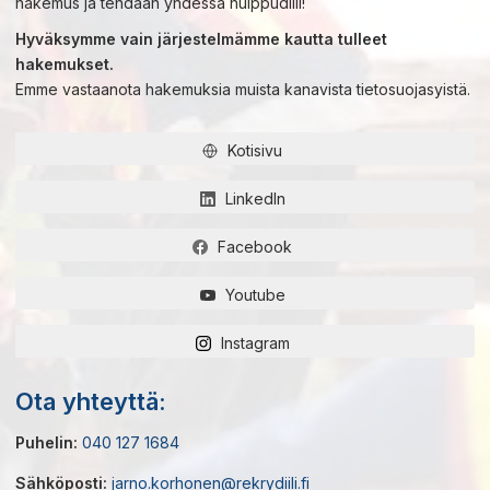
hakemus ja tehdään yhdessä huippudiili!
Hyväksymme vain järjestelmämme kautta tulleet
hakemukset.
Emme vastaanota hakemuksia muista kanavista tietosuojasyistä.
Kotisivu
LinkedIn
Facebook
Youtube
Instagram
Ota yhteyttä:
Puhelin:
040 127 1684
Sähköposti:
jarno.korhonen@rekrydiili.fi