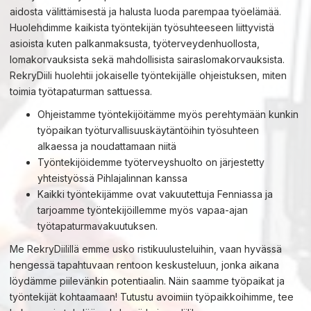
aidosta välittämisestä ja halusta luoda parempaa työelämää.
Huolehdimme kaikista työntekijän työsuhteeseen liittyvistä
asioista kuten palkanmaksusta, työterveydenhuollosta,
lomakorvauksista sekä mahdollisista sairaslomakorvauksista.
RekryDiili huolehtii jokaiselle työntekijälle ohjeistuksen, miten
toimia työtapaturman sattuessa.
Ohjeistamme työntekijöitämme myös perehtymään kunkin
työpaikan työturvallisuuskäytäntöihin työsuhteen
alkaessa ja noudattamaan niitä
Työntekijöidemme työterveyshuolto on järjestetty
yhteistyössä Pihlajalinnan kanssa
Kaikki työntekijämme ovat vakuutettuja Fenniassa ja
tarjoamme työntekijöillemme myös vapaa-ajan
työtapaturmavakuutuksen.
Me RekryDiilillä emme usko ristikuulusteluihin, vaan hyvässä
hengessä tapahtuvaan rentoon keskusteluun, jonka aikana
löydämme piilevänkin potentiaalin. Näin saamme työpaikat ja
työntekijät kohtaamaan! Tutustu avoimiin työpaikkoihimme, tee