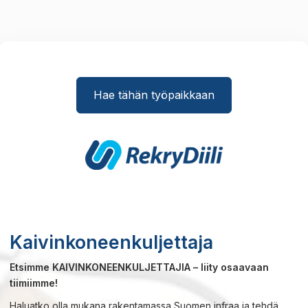
Hae tähän työpaikkaan
Kaivinkoneenkuljettaja
Etsimme KAIVINKONEENKULJETTAJIA – liity osaavaan
tiimiimme!
Haluatko olla mukana rakentamassa Suomen infraa ja tehdä