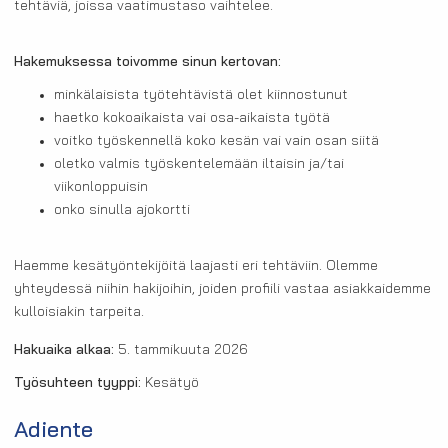
tehtäviä, joissa vaatimustaso vaihtelee.
Hakemuksessa toivomme sinun kertovan:
minkälaisista työtehtävistä olet kiinnostunut
haetko kokoaikaista vai osa-aikaista työtä
voitko työskennellä koko kesän vai vain osan siitä
oletko valmis työskentelemään iltaisin ja/tai
viikonloppuisin
onko sinulla ajokortti
Haemme kesätyöntekijöitä laajasti eri tehtäviin. Olemme
yhteydessä niihin hakijoihin, joiden profiili vastaa asiakkaidemme
kulloisiakin tarpeita.
Hakuaika alkaa:
5. tammikuuta 2026
Työsuhteen tyyppi:
Kesätyö
Adiente