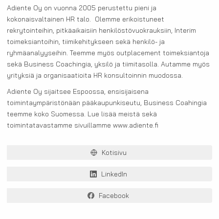
Adiente Oy on vuonna 2005 perustettu pieni ja
kokonaisvaltainen HR talo. Olemme erikoistuneet
rekrytointeihin, pitkäaikaisiin henkilöstövuokrauksiin, Interim
toimeksiantoihin, tiimikehitykseen sekä henkilö- ja
ryhmäanalyyseihin. Teemme myös outplacement toimeksiantoja
sekä Business Coachingia, yksilö ja tiimitasolla. Autamme myös
yrityksiä ja organisaatioita HR konsultoinnin muodossa.
Adiente Oy sijaitsee Espoossa, ensisijaisena
toimintaympäristönään pääkaupunkiseutu, Business Coahingia
teemme koko Suomessa. Lue lisää meistä sekä
toimintatavastamme sivuillamme www.adiente.fi
Kotisivu
LinkedIn
Facebook