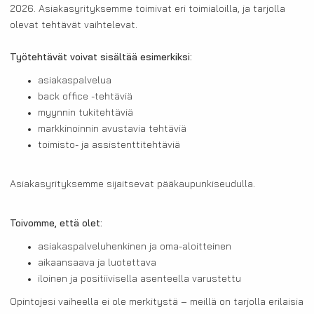
2026. Asiakasyrityksemme toimivat eri toimialoilla, ja tarjolla
olevat tehtävät vaihtelevat.
Työtehtävät voivat sisältää esimerkiksi:
asiakaspalvelua
back office -tehtäviä
myynnin tukitehtäviä
markkinoinnin avustavia tehtäviä
toimisto- ja assistenttitehtäviä
Asiakasyrityksemme sijaitsevat pääkaupunkiseudulla.
Toivomme, että olet:
asiakaspalveluhenkinen ja oma-aloitteinen
aikaansaava ja luotettava
iloinen ja positiivisella asenteella varustettu
Opintojesi vaiheella ei ole merkitystä – meillä on tarjolla erilaisia