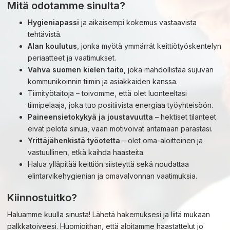
Mitä odotamme sinulta?
Hygieniapassi
ja aikaisempi kokemus vastaavista
tehtävistä.
Alan koulutus
, jonka myötä ymmärrät keittiötyöskentelyn
periaatteet ja vaatimukset.
Vahva suomen kielen taito
, joka mahdollistaa sujuvan
kommunikoinnin tiimin ja asiakkaiden kanssa.
Tiimityötaitoja – toivomme, että olet luonteeltasi
tiimipelaaja, joka tuo positiivista energiaa työyhteisöön.
Paineensietokykyä ja joustavuutta
– hektiset tilanteet
eivät pelota sinua, vaan motivoivat antamaan parastasi.
Yrittäjähenkistä työotetta
– olet oma-aloitteinen ja
vastuullinen, etkä kaihda haasteita.
Halua ylläpitää keittiön siisteyttä sekä noudattaa
elintarvikehygienian ja omavalvonnan vaatimuksia.
Kiinnostuitko?
Haluamme kuulla sinusta! Lähetä hakemuksesi ja liitä mukaan
palkkatoiveesi. Huomioithan, että aloitamme haastattelut jo