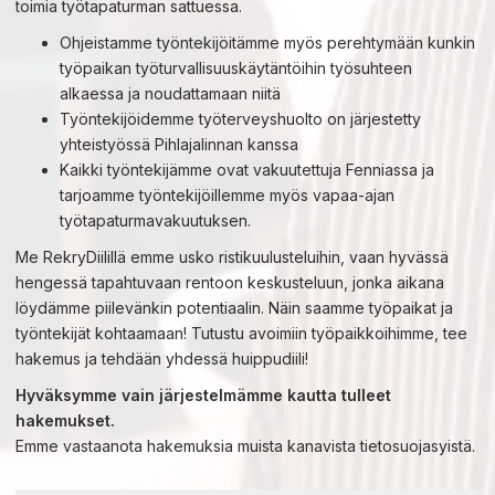
toimia työtapaturman sattuessa.
Ohjeistamme työntekijöitämme myös perehtymään kunkin
työpaikan työturvallisuuskäytäntöihin työsuhteen
alkaessa ja noudattamaan niitä
Työntekijöidemme työterveyshuolto on järjestetty
yhteistyössä Pihlajalinnan kanssa
Kaikki työntekijämme ovat vakuutettuja Fenniassa ja
tarjoamme työntekijöillemme myös vapaa-ajan
työtapaturmavakuutuksen.
Me RekryDiilillä emme usko ristikuulusteluihin, vaan hyvässä
hengessä tapahtuvaan rentoon keskusteluun, jonka aikana
löydämme piilevänkin potentiaalin. Näin saamme työpaikat ja
työntekijät kohtaamaan! Tutustu avoimiin työpaikkoihimme, tee
hakemus ja tehdään yhdessä huippudiili!
Hyväksymme vain järjestelmämme kautta tulleet
hakemukset.
Emme vastaanota hakemuksia muista kanavista tietosuojasyistä.