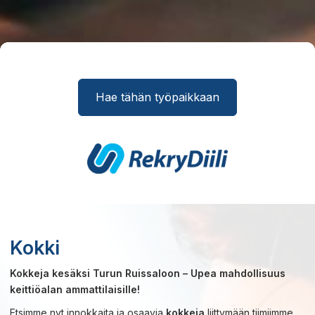
Hae tähän työpaikkaan
Kokki
Kokkeja kesäksi Turun Ruissaloon – Upea mahdollisuus
keittiöalan ammattilaisille!
Etsimme nyt innokkaita ja osaavia
kokkeja
liittymään tiimiimme