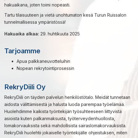
hakuaikana, joten toimi nopeasti.
Tartu tilaisuuteen ja vietä unohtumaton kesä Turun Ruissalon
tunnelmallisessa ympäristössä!
Hakuaika alkaa:
29. huhtikuuta 2025
Tarjoamme
Apua palkkaneuvotteluihin
Nopean rekrytointiprosessin
RekryDiili Oy
RekryDiili on täyden palvelun henkilöstötalo. Meidät tunnetaan
aidosta välittämisestä ja halusta luoda parempaa työelämää.
Huolehdimme kaikista työntekijän työsuhteeseen liittyvistä
asioista kuten palkanmaksusta, työterveydenhuollosta,
lomakorvauksista sekä mahdollisista sairaslomakorvauksista.
RekryDiili huolehtii jokaiselle työntekijälle ohjeistuksen, miten