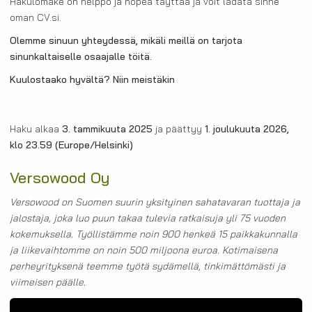
Hakulomake on helppo ja nopea täyttää ja voit ladata sinne
oman CV.si.
Olemme sinuun yhteydessä, mikäli meillä on tarjota
sinunkaltaiselle osaajalle töitä.
Kuulostaako hyvältä? Niin meistäkin
Haku alkaa
3. tammikuuta 2025
ja päättyy
1. joulukuuta 2026,
klo 23.59
(Europe/Helsinki)
Versowood Oy
Versowood on Suomen suurin yksityinen sahatavaran tuottaja ja
jalostaja, joka luo puun takaa tulevia ratkaisuja yli 75 vuoden
kokemuksella. Työllistämme noin 900 henkeä 15 paikkakunnalla
ja liikevaihtomme on noin 500 miljoona euroa. Kotimaisena
perheyrityksenä teemme työtä sydämellä, tinkimättömästi ja
viimeisen päälle.