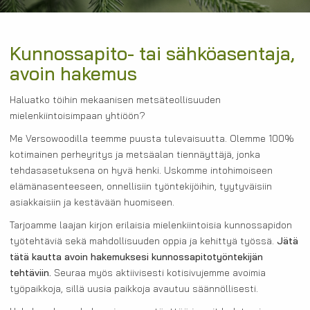
Kunnossapito- tai sähköasentaja,
avoin hakemus
Haluatko töihin mekaanisen metsäteollisuuden
mielenkiintoisimpaan yhtiöön?
Me Versowoodilla teemme puusta tulevaisuutta. Olemme 100%
kotimainen perheyritys ja metsäalan tiennäyttäjä, jonka
tehdasasetuksena on hyvä henki. Uskomme intohimoiseen
elämänasenteeseen, onnellisiin työntekijöihin, tyytyväisiin
asiakkaisiin ja kestävään huomiseen.
Tarjoamme laajan kirjon erilaisia mielenkiintoisia kunnossapidon
työtehtäviä sekä mahdollisuuden oppia ja kehittyä työssä.
Jätä
tätä kautta avoin hakemuksesi kunnossapitotyöntekijän
tehtäviin.
Seuraa myös aktiivisesti kotisivujemme avoimia
työpaikkoja, sillä uusia paikkoja avautuu säännöllisesti.