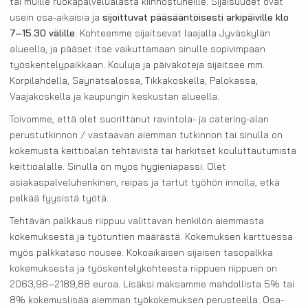
tai muille ruokapalvelualasta kiinnostuneille. Sijaisuudet ovat
usein osa-aikaisia ja
sijoittuvat pääsääntöisesti arkipäiville klo
7–15.30 välille
. Kohteemme sijaitsevat laajalla Jyväskylän
alueella, ja pääset itse vaikuttamaan sinulle sopivimpaan
työskentelypaikkaan. Kouluja ja päiväkoteja sijaitsee mm.
Korpilahdella, Säynätsalossa, Tikkakoskella, Palokassa,
Vaajakoskella ja kaupungin keskustan alueella.
Toivomme, että olet suorittanut ravintola- ja catering-alan
perustutkinnon / vastaavan aiemman tutkinnon tai sinulla on
kokemusta keittiöalan tehtävistä tai harkitset kouluttautumista
keittiöalalle. Sinulla on myös hygieniapassi. Olet
asiakaspalveluhenkinen, reipas ja tartut työhön innolla, etkä
pelkää fyysistä työtä.
Tehtävän palkkaus riippuu valittavan henkilön aiemmasta
kokemuksesta ja työtuntien määrästä. Kokemuksen karttuessa
myös palkkataso nousee. Kokoaikaisen sijaisen tasopalkka
kokemuksesta ja työskentelykohteesta riippuen riippuen on
2063,96–2189,88 euroa. Lisäksi maksamme mahdollista 5% tai
8% kokemuslisää aiemman työkokemuksen perusteella. Osa-