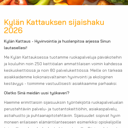
Kylän Kattauksen sijaishaku
2026
Kylän Kattaus - Hyvinvointia ja huolenpitoa arjessa Sinun
lautasellesi!
Me Kylän Kattauksessa tuotamme ruokapalveluja päiväkoteihin
ja kouluihin noin 250 keittiöalan ammattilaisen voimin kahdessa
keskuskeittiössä ja noin 80 palvelukeittiössä. Meille on tärkeää
asiakkaidemme kokonaisvaltainen hyvinvointi ja ekologinen
kestävyys - toimimme vastuullisesti asiakkaamme parhaaksi.
Oletko Sinä meidän uusi työkaveri?
Haemme erimittaisiin sijaisuuksiin työntekijöitä ruokapalvelualan
perustehtäviin palvelu- ja tuotantokeittiöihin, asiakaspalvelu,
astiahuolto ja puhtaanapitotehtäviin. Sijaisuudet sopivat hyvin
moneen erilaiseen elämäntilanteeseen esimerkiksi opiskelijoille