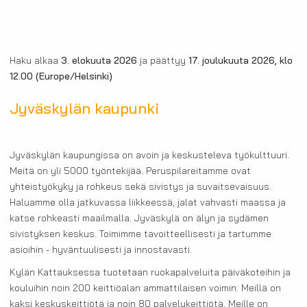
Haku alkaa
3. elokuuta 2026
ja päättyy
17. joulukuuta 2026, klo
12.00
(Europe/Helsinki)
Jyväskylän kaupunki
Jyväskylän kaupungissa on avoin ja keskusteleva työkulttuuri.
Meitä on yli 5000 työntekijää. Peruspilareitamme ovat
yhteistyökyky ja rohkeus sekä sivistys ja suvaitsevaisuus.
Haluamme olla jatkuvassa liikkeessä, jalat vahvasti maassa ja
katse rohkeasti maailmalla. Jyväskylä on älyn ja sydämen
sivistyksen keskus. Toimimme tavoitteellisesti ja tartumme
asioihin - hyväntuulisesti ja innostavasti.
Kylän Kattauksessa tuotetaan ruokapalveluita päiväkoteihin ja
kouluihin noin 200 keittiöalan ammattilaisen voimin. Meillä on
kaksi keskuskeittiötä ja noin 80 palvelukeittiötä. Meille on