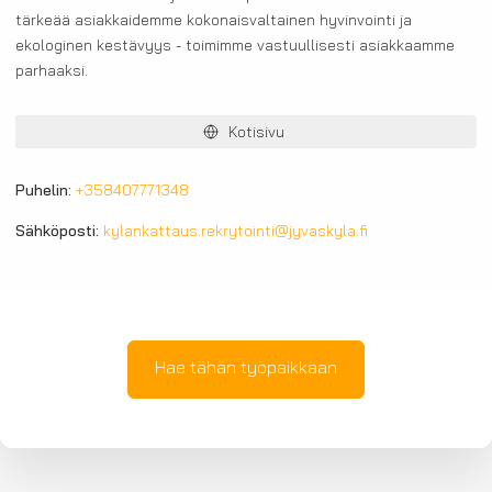
tärkeää asiakkaidemme kokonaisvaltainen hyvinvointi ja
ekologinen kestävyys - toimimme vastuullisesti asiakkaamme
parhaaksi.
Kotisivu
Puhelin:
+358407771348
Sähköposti:
kylankattaus.rekrytointi@jyvaskyla.fi
Hae tähän työpaikkaan