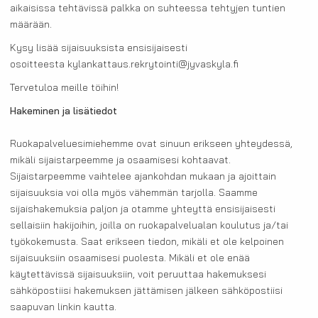
aikaisissa tehtävissä palkka on suhteessa tehtyjen tuntien
määrään.
Kysy lisää sijaisuuksista ensisijaisesti
osoitteesta kylankattaus.rekrytointi@jyvaskyla.fi
Tervetuloa meille töihin!
Hakeminen ja lisätiedot
Ruokapalveluesimiehemme ovat sinuun erikseen yhteydessä,
mikäli sijaistarpeemme ja osaamisesi kohtaavat.
Sijaistarpeemme vaihtelee ajankohdan mukaan ja ajoittain
sijaisuuksia voi olla myös vähemmän tarjolla. Saamme
sijaishakemuksia paljon ja otamme yhteyttä ensisijaisesti
sellaisiin hakijoihin, joilla on ruokapalvelualan koulutus ja/tai
työkokemusta. Saat erikseen tiedon, mikäli et ole kelpoinen
sijaisuuksiin osaamisesi puolesta. Mikäli et ole enää
käytettävissä sijaisuuksiin, voit peruuttaa hakemuksesi
sähköpostiisi hakemuksen jättämisen jälkeen sähköpostiisi
saapuvan linkin kautta.