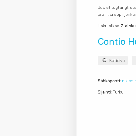
Jos et löytänyt ets
profiilisi sopii jo
Haku alkaa
7. elok
Contio H
Kotisivu
Sähköposti:
niklas
Sijainti:
Turku