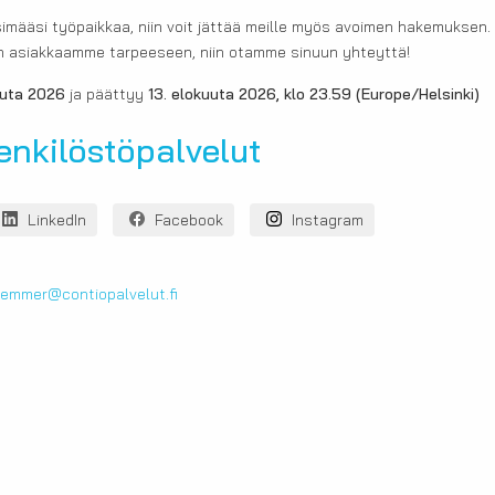
imääsi työpaikkaa, niin voit jättää meille myös avoimen hakemuksen. M
nkun asiakkaamme tarpeeseen, niin otamme sinuun yhteyttä!
uuta 2026
ja päättyy
13. elokuuta 2026, klo 23.59
(Europe/Helsinki)
enkilöstöpalvelut
LinkedIn
Facebook
Instagram
.remmer@contiopalvelut.fi