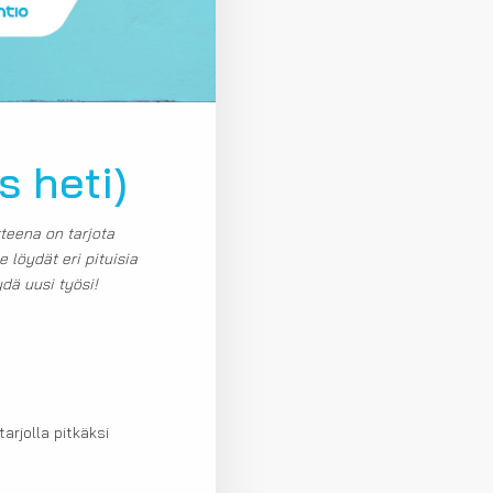
s heti)
teena on tarjota
löydät eri pituisia
ydä uusi työsi!
rjolla pitkäksi