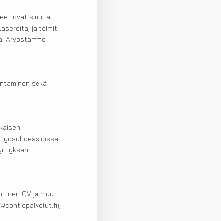
et ovat sinulla
asereita, ja toimit
oa. Arvostamme
sentaminen sekä
kaisen
a työsuhdeasioissa.
yrityksen
dollinen CV ja muut
@contiopalvelut.fi),