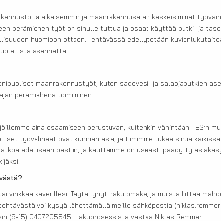
kennustöitä aikaisemmin ja maanrakennusalan keskeisimmät työvaihe
een perämiehen työt on sinulle tuttua ja osaat käyttää putki- ja tasol
llisuuden huomioon ottaen. Tehtävässä edellytetään kuvienlukutait
huolellista asennetta.
monipuoliset maanrakennustyöt, kuten sadevesi- ja salaojaputkien a
tajan perämiehenä toimiminen.
jöillemme aina osaamiseen perustuvan, kuitenkin vähintään TES:n mu
liset työvälineet ovat kunnian asia, ja tiimimme tukee sinua kaikiss
 jatkoa edelliseen pestiin, ja kauttamme on useasti päädytty asiakas
ijäksi.
ävästä?
tai vinkkaa kaverillesi! Täytä lyhyt hakulomake, ja muista liittää mah
ja tehtävästä voi kysyä lähettämällä meille sähköpostia (niklas.remmer
kisin (9-15) 0407205545. Hakuprosessista vastaa Niklas Remmer.