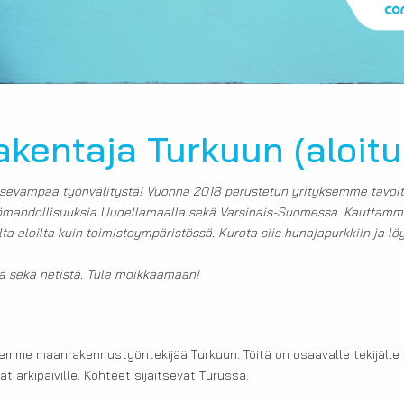
kentaja Turkuun (aloitu
tsevampaa työnvälitystä! Vuonna 2018 perustetun yrityksemme tavoit
yömahdollisuuksia Uudellamaalla sekä Varsinais-Suomessa. Kauttamme 
lta aloilta kuin toimistoympäristössä. Kurota siis hunajapurkkiin ja lö
nä sekä netistä. Tule moikkaamaan!
mme maanrakennustyöntekijää Turkuun. Töitä on osaavalle tekijälle ta
vat arkipäiville. Kohteet sijaitsevat Turussa.