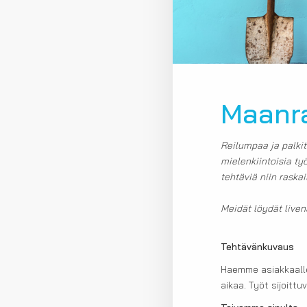
Maanra
Reilumpaa ja palki
mielenkiintoisia t
tehtäviä niin raskai
Meidät löydät live
Tehtävänkuvaus
Haemme asiakkaalle
aikaa. Työt sijoittu