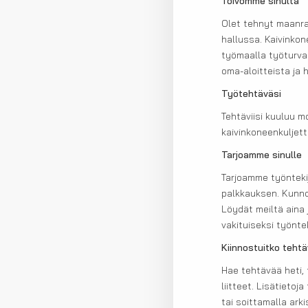
Toivomme sinulta
Olet tehnyt maanra
hallussa. Kaivinkon
työmaalla työturva
oma-aloitteista ja 
Työtehtäväsi
Tehtäviisi kuuluu 
kaivinkoneenkuljet
Tarjoamme sinulle
Tarjoamme työnteki
palkkauksen. Kunnol
Löydät meiltä aina
vakituiseksi työntek
Kiinnostuitko teht
Hae tehtävää heti, 
liitteet. Lisätieto
tai soittamalla ar