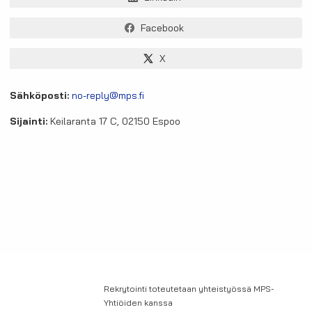
Facebook
X
Sähköposti:
no-reply@mps.fi
Sijainti:
Keilaranta 17 C, 02150 Espoo
Rekrytointi toteutetaan yhteistyössä MPS-
Yhtiöiden kanssa