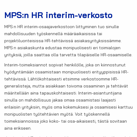
MPS:n HR interim-verkosto
MPS:n HR interim-osaajaverkostoon liittyminen tuo sinulle
mahdollisuuden työskennellä määräaikaisissa tai
projektiluonteisissa HR-tehtävissä asiakasyrityksissämme.
MPS:n asiakaskunta edustaa monipuolisesti eri toimialojen
yrityksiä, joilla saattaa olla tarvetta tilapäiselle HR-osaamiselle.
Interim-toimeksiannot sopivat henkilölle, joka on kiinnostunut
hyödyntämään osaamistaan monipuolisesti erityyppisissä HR-
tehtävissä. Lähtökohtaisesti etsimme verkostoomme HR-
generalisteja, mutta asiakkaan toivoma osaaminen ja tehtävät
määritellään aina tapauskohtaisesti. Interim-asiantuntijana
sinulla on mahdollisuus jakaa omaa osaamistasi laajasti
erilaisiin yrityksiin, myös oma kokemuksesi ja osaamisesi karttuu
monipuolisten työtehtävien myötä. Voit työskennellä
toimeksiannoissa joko koko- tai osa-aikaisesti, tästä sovitaan
aina erikseen.