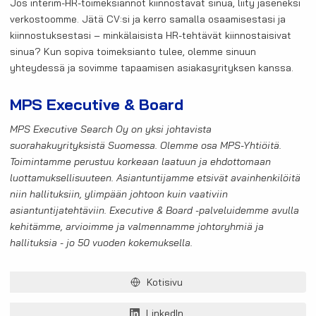
Jos interim-HR-toimeksiannot kiinnostavat sinua, liity jäseneksi
verkostoomme. Jätä CV:si ja kerro samalla osaamisestasi ja
kiinnostuksestasi – minkälaisista HR-tehtävät kiinnostaisivat
sinua? Kun sopiva toimeksianto tulee, olemme sinuun
yhteydessä ja sovimme tapaamisen asiakasyrityksen kanssa.
MPS Executive & Board
MPS Executive Search Oy on yksi johtavista
suorahakuyrityksistä Suomessa. Olemme osa MPS-Yhtiöitä.
Toimintamme perustuu korkeaan laatuun ja ehdottomaan
luottamuksellisuuteen. Asiantuntijamme etsivät avainhenkilöitä
niin hallituksiin, ylimpään johtoon kuin vaativiin
asiantuntijatehtäviin. Executive & Board -palveluidemme avulla
kehitämme, arvioimme ja valmennamme johtoryhmiä ja
hallituksia - jo 50 vuoden kokemuksella.
Kotisivu
LinkedIn