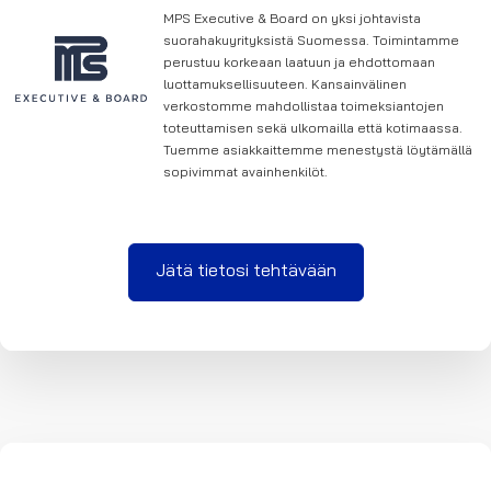
MPS Executive & Board on yksi johtavista
suorahakuyrityksistä Suomessa. Toimintamme
perustuu korkeaan laatuun ja ehdottomaan
luottamuksellisuuteen. Kansainvälinen
verkostomme mahdollistaa toimeksiantojen
toteuttamisen sekä ulkomailla että kotimaassa.
Tuemme asiakkaittemme menestystä löytämällä
sopivimmat avainhenkilöt.
Jätä tietosi tehtävään