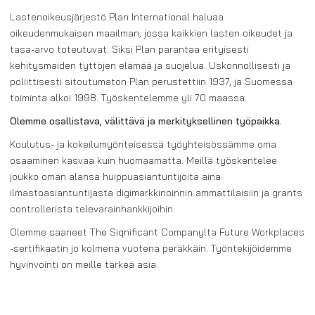
Lastenoikeusjärjestö Plan International haluaa
oikeudenmukaisen maailman, jossa kaikkien lasten oikeudet ja
tasa-arvo toteutuvat. Siksi Plan parantaa erityisesti
kehitysmaiden tyttöjen elämää ja suojelua. Uskonnollisesti ja
poliittisesti sitoutumaton Plan perustettiin 1937, ja Suomessa
toiminta alkoi 1998. Työskentelemme yli 70 maassa.
Olemme osallistava, välittävä ja merkityksellinen työpaikka.
Koulutus- ja kokeilumyönteisessä työyhteisössämme oma
osaaminen kasvaa kuin huomaamatta. Meillä työskentelee
joukko oman alansa huippuasiantuntijoita aina
ilmastoasiantuntijasta digimarkkinoinnin ammattilaisiin ja grants
controllerista televarainhankkijoihin.
Olemme saaneet The Siqnificant Companylta Future Workplaces
-sertifikaatin jo kolmena vuotena peräkkäin. Työntekijöidemme
hyvinvointi on meille tärkeä asia.