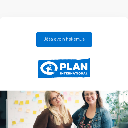
Jätä avoin hakemus