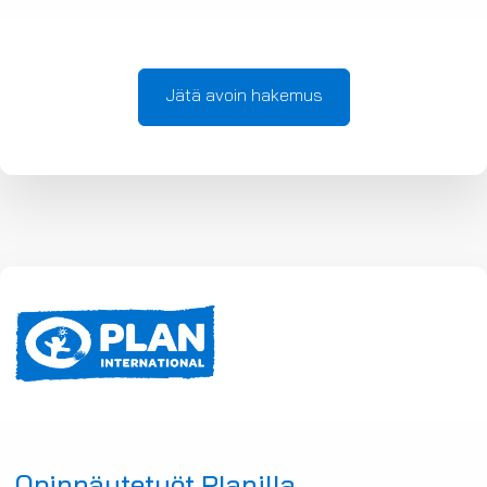
Jätä avoin hakemus
Opinnäytetyöt Planilla