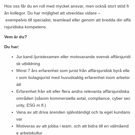
Hos oss får du en roll med mycket ansvar, men också stort stöd fr
ån kollegor. Du har möjlighet att utvecklas vidare –
exempelvis till specialist, teamlead eller genom att bredda din affä
rsjuridiska kompetens.
Vem är du?
Du har:
Jur.kand./juristexamen eller motsvarande svensk affärsjuridi
sk utbildning
Minst 7 års erfarenhet som jurist från affärsjuridisk byrå elle
r som bolagsjurist med huvudsaklig erfarenhet inom arbetsr
ätt
Erfarenhet från ett eller flera andra relevanta affärsjuridiska
områden (såsom kommersiella avtal, compliance, cyber sec
urity, ESG m.fl.)
Vana av att driva ärenden självständigt och ta eget kundans
var
Motiveras av att jobba i team, och att bidra till en välmåend
e arbetskultur