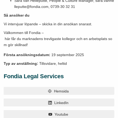
Sara van Helleputte, People & Culture Manager, sara.vanhe
lleputte@fondia.com, 0739-30 32 31
Så ansöker du
Vi intervjuar löpande – skicka in din ansökan snarast.
Välkommen till Fondia –
här får du marknadens trevligaste kollegor och en arbetsplats so
m gör skillnad!
Första ansökningsdatum:
19 september 2025
Typ av anställning:
Tillsvidare, heltid
Fondia Legal Services
Hemsida
LinkedIn
Youtube