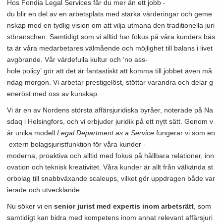
Hos Fondia Legal Services får du mer än ett jobb -
du blir en del av en arbetsplats med starka värderingar och geme
nskap med en tydlig vision om att vilja utmana den traditionella juri
stbranschen. Samtidigt som vi alltid har fokus på våra kunders bäs
ta är våra medarbetares välmående och möjlighet till balans i livet
avgörande. Vår värdefulla kultur och ’no ass-
hole policy’ gör att det är fantastiskt att komma till jobbet även må
ndag morgon. Vi arbetar prestigelöst, stöttar varandra och delar g
eneröst med oss av kunskap.
Vi är en av Nordens största affärsjuridiska byråer, noterade på Na
sdaq i Helsingfors, och vi erbjuder juridik på ett nytt sätt. Genom v
år unika modell
Legal Department as a Service
fungerar vi som en
extern bolagsjuristfunktion för våra kunder -
moderna, proaktiva och alltid med fokus på hållbara relationer, inn
ovation och teknisk kreativitet. Våra kunder är allt från välkända st
orbolag till snabbväxande scaleups, vilket gör uppdragen både var
ierade och utvecklande.
Nu söker vi en
senior jurist med expertis inom arbetsrätt
, som
samtidigt kan bidra med kompetens inom annat relevant affärsjuri