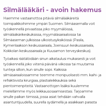
Silmälääkäri - avoin hakemus
Haemme vastaanottoa pitäviä silmälääkäreitä
toimipaikkoihimme ympäri Suomen. Silmäasemalla voit
työskennellä privaatissa joko myymälöissä,
silmälääkärikeskuksissa, myymäläsairaaloissa tai
Silmäaseman julkisissa ulkoistusyksiköissä (Pasila,
Kymenlaakson keskussairaala, Joensuun keskussairaala,
Kokkolan keskussairaala ja Kuusamon terveyskeskus).
Työaikasi räätälöidään sinun aikataulusi mukaisesti ja voit
työskennellä joko viitenä päivänä viikossa tai muutamia
tunteja silloin, kun sinulle sopii. Kaikissa
silmäsairaaloissamme teemme monipuolisesti mm. kaihi- ja
refraktiivista kirurgiaa, plastialeikkauksia sekä
pientoimenpiteitä. Vastaanottojen lisäksi kuulemme
mielellämme myös leikkausosaamisestasi. Tarjoamme
sinulle paikan tiimissä, jossa asiat tehdään vahvalla
asiantuntijuudella, suurella sydämellä ja asiakkaan parasta