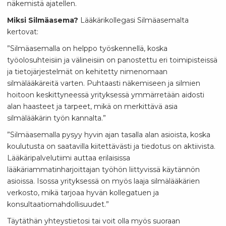
näkemistä ajatellen.
Miksi Silmäasema?
Lääkärikollegasi Silmäasemalta
kertovat:
”Silmäasemalla on helppo työskennellä, koska
työolosuhteisiin ja välineisiin on panostettu eri toimipisteissä
ja tietojärjestelmät on kehitetty nimenomaan
silmälääkäreitä varten. Puhtaasti näkemiseen ja silmien
hoitoon keskittyneessä yrityksessä ymmärretään aidosti
alan haasteet ja tarpeet, mikä on merkittävä asia
silmälääkärin työn kannalta.”
”Silmäasemalla pysyy hyvin ajan tasalla alan asioista, koska
koulutusta on saatavilla kiitettävästi ja tiedotus on aktiivista.
Lääkäripalvelutiimi auttaa erilaisissa
lääkäriammatinharjoittajan työhön liittyvissä käytännön
asioissa. Isossa yrityksessä on myös laaja silmälääkärien
verkosto, mikä tarjoaa hyvän kollegatuen ja
konsultaatiomahdollisuudet.”
Täytäthän yhteystietosi tai voit olla myös suoraan