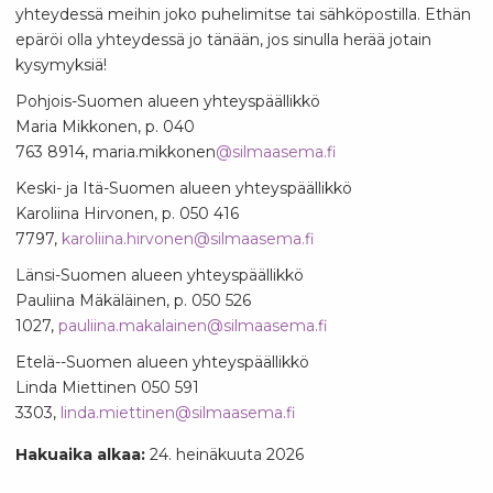
yhteydessä meihin joko puhelimitse tai sähköpostilla. Ethän
epäröi olla yhteydessä jo tänään, jos sinulla herää jotain
kysymyksiä!
Pohjois-Suomen alueen yhteyspäällikkö
Maria Mikkonen, p. 040
763 8914, maria.mikkonen
@silmaasema.fi
Keski- ja Itä-Suomen alueen yhteyspäällikkö
Karoliina Hirvonen, p. 050 416
7797,
karoliina.hirvonen@silmaasema.fi
Länsi-Suomen alueen yhteyspäällikkö
Pauliina Mäkäläinen, p. 050 526
1027,
pauliina.makalainen@silmaasema.fi
Etelä--Suomen alueen yhteyspäällikkö
Linda Miettinen 050 591
3303,
linda.miettinen@silmaasema.fi
Hakuaika alkaa:
24. heinäkuuta 2026