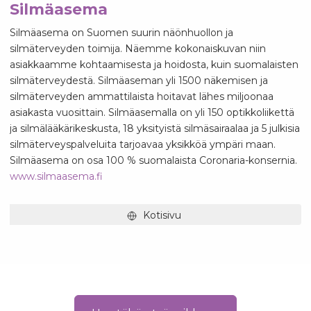
Silmäasema
Silmäasema on Suomen suurin näönhuollon ja
silmäterveyden toimija. Näemme kokonaiskuvan niin
asiakkaamme kohtaamisesta ja hoidosta, kuin suomalaisten
silmäterveydestä. Silmäaseman yli 1500 näkemisen ja
silmäterveyden ammattilaista hoitavat lähes miljoonaa
asiakasta vuosittain. Silmäasemalla on yli 150 optikkoliikettä
ja silmälääkärikeskusta, 18 yksityistä silmäsairaalaa ja 5 julkisia
silmäterveyspalveluita tarjoavaa yksikköä ympäri maan.
Silmäasema on osa 100 % suomalaista Coronaria-konsernia.
www.silmaasema.fi
Kotisivu