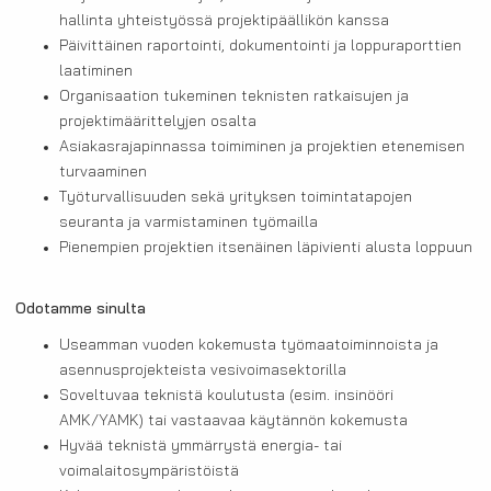
hallinta yhteistyössä projektipäällikön kanssa
Päivittäinen raportointi, dokumentointi ja loppuraporttien
laatiminen
Organisaation tukeminen teknisten ratkaisujen ja
projektimäärittelyjen osalta
Asiakasrajapinnassa toimiminen ja projektien etenemisen
turvaaminen
Työturvallisuuden sekä yrityksen toimintatapojen
seuranta ja varmistaminen työmailla
Pienempien projektien itsenäinen läpivienti alusta loppuun
Odotamme sinulta
Useamman vuoden kokemusta työmaatoiminnoista ja
asennusprojekteista vesivoimasektorilla
Soveltuvaa teknistä koulutusta (esim. insinööri
AMK/YAMK) tai vastaavaa käytännön kokemusta
Hyvää teknistä ymmärrystä energia- tai
voimalaitosympäristöistä