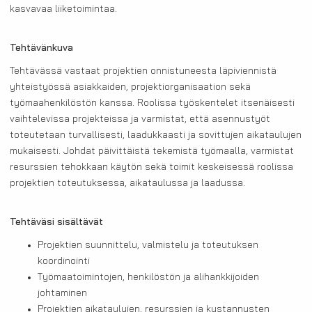
kasvavaa liiketoimintaa.
Tehtävänkuva
Tehtävässä vastaat projektien onnistuneesta läpiviennistä
yhteistyössä asiakkaiden, projektiorganisaation sekä
työmaahenkilöstön kanssa. Roolissa työskentelet itsenäisesti
vaihtelevissa projekteissa ja varmistat, että asennustyöt
toteutetaan turvallisesti, laadukkaasti ja sovittujen aikataulujen
mukaisesti. Johdat päivittäistä tekemistä työmaalla, varmistat
resurssien tehokkaan käytön sekä toimit keskeisessä roolissa
projektien toteutuksessa, aikataulussa ja laadussa.
Tehtäväsi sisältävät
Projektien suunnittelu, valmistelu ja toteutuksen
koordinointi
Työmaatoimintojen, henkilöstön ja alihankkijoiden
johtaminen
Projektien aikataulujen, resurssien ja kustannusten