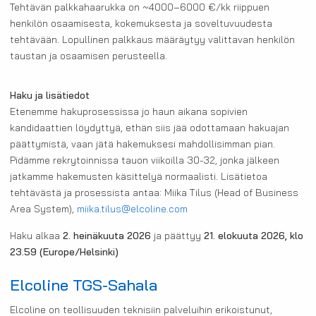
Tehtävän palkkahaarukka on ~4000–6000 €/kk riippuen
henkilön osaamisesta, kokemuksesta ja soveltuvuudesta
tehtävään. Lopullinen palkkaus määräytyy valittavan henkilön
taustan ja osaamisen perusteella.
Haku ja lisätiedot
Etenemme hakuprosessissa jo haun aikana sopivien
kandidaattien löydyttyä, ethän siis jää odottamaan hakuajan
päättymistä, vaan jätä hakemuksesi mahdollisimman pian.
Pidämme rekrytoinnissa tauon viikoilla 30-32, jonka jälkeen
jatkamme hakemusten käsittelyä normaalisti. Lisätietoa
tehtävästä ja prosessista antaa: Miika Tilus (Head of Business
Area System),
miika.tilus@elcoline.com
Haku alkaa
2. heinäkuuta 2026
ja päättyy
21. elokuuta 2026, klo
23.59
(Europe/Helsinki)
Elcoline TGS-Sahala
Elcoline on teollisuuden teknisiin palveluihin erikoistunut,