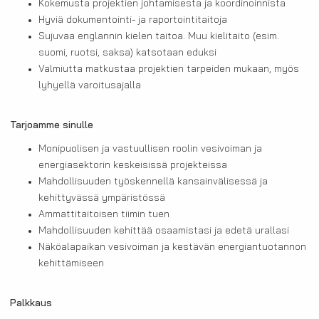
Kokemusta projektien johtamisesta ja koordinoinnista
Hyviä dokumentointi- ja raportointitaitoja
Sujuvaa englannin kielen taitoa. Muu kielitaito (esim.
suomi, ruotsi, saksa) katsotaan eduksi
Valmiutta matkustaa projektien tarpeiden mukaan, myös
lyhyellä varoitusajalla
Tarjoamme sinulle
Monipuolisen ja vastuullisen roolin vesivoiman ja
energiasektorin keskeisissä projekteissa
Mahdollisuuden työskennellä kansainvälisessä ja
kehittyvässä ympäristössä
Ammattitaitoisen tiimin tuen
Mahdollisuuden kehittää osaamistasi ja edetä urallasi
Näköalapaikan vesivoiman ja kestävän energiantuotannon
kehittämiseen
Palkkaus