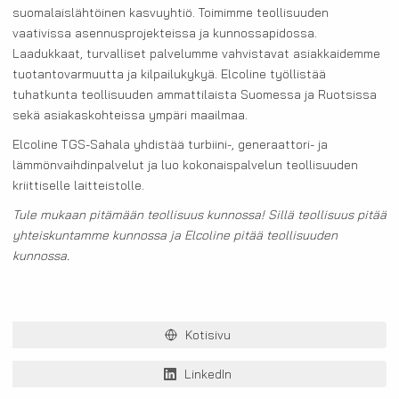
suomalaislähtöinen kasvuyhtiö. Toimimme teollisuuden
vaativissa asennusprojekteissa ja kunnossapidossa.
Laadukkaat, turvalliset palvelumme vahvistavat asiakkaidemme
tuotantovarmuutta ja kilpailukykyä. Elcoline työllistää
tuhatkunta teollisuuden ammattilaista Suomessa ja Ruotsissa
sekä asiakaskohteissa ympäri maailmaa.
Elcoline TGS-Sahala yhdistää turbiini-, generaattori- ja
lämmönvaihdinpalvelut ja luo kokonaispalvelun teollisuuden
kriittiselle laitteistolle.
Tule mukaan pitämään teollisuus kunnossa! Sillä teollisuus pitää
yhteiskuntamme kunnossa ja Elcoline pitää teollisuuden
kunnossa.
Kotisivu
LinkedIn