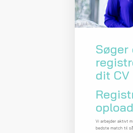
Søger 
regist
dit CV
Regist
opload
Vi arbejder aktivt
bedste match til s