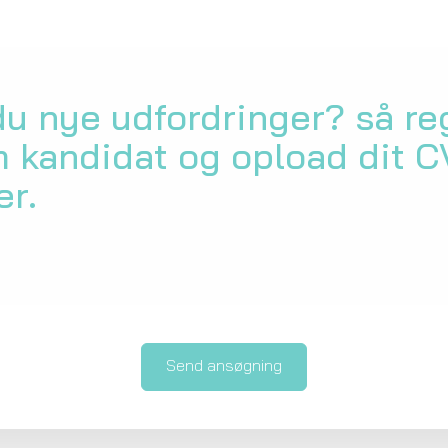
u nye udfordringer? så reg
 kandidat og opload dit C
er.