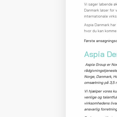
Vi søger løbende øk
Danmark løser for 
internationale virk
Aspia Danmark har o
hvor du kan komme i
Første ansøgningsd
Aspia D
Aspia Group er Nord
rådgivningstjeneste
Norge, Danmark, Ho
omsætning på 3,5 m
Vi hjælper vores ku
venlige og talentfu
virksomhedens livsc
ansvarlig forretnin