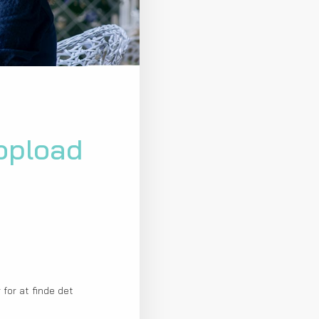
å
 opload
for at finde det