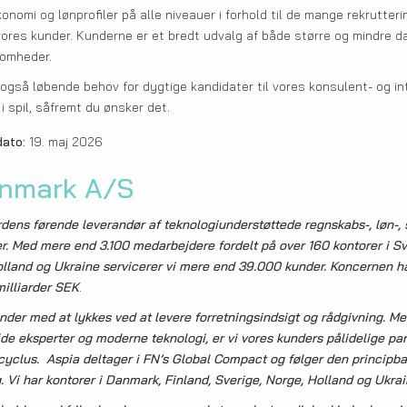
onomi og lønprofiler på alle niveauer i forhold til de mange rekrutte
vores kunder. Kunderne er et bredt udvalg af både større og mindre d
somheder.
gså løbende behov for dygtige kandidater til vores konsulent- og int
 spil, såfremt du ønsker det.
ato:
19. maj 2026
enmark A/S
ens førende leverandør af teknologiunderstøttede regnskabs-, løn-, 
r. Med mere end 3.100 medarbejdere fordelt på over 160 kontorer i Sve
lland og Ukraine servicerer vi mere end 39.000 kunder. Koncernen ha
illiarder SEK
.
nder med at lykkes ved at levere forretningsindsigt og rådgivning. Me
lde eksperter og moderne teknologi, er vi vores kunders pålidelige part
yclus. Aspia deltager i FN’s Global Compact og følger den principbas
g. Vi har kontorer i Danmark, Finland, Sverige, Norge, Holland og Ukrai