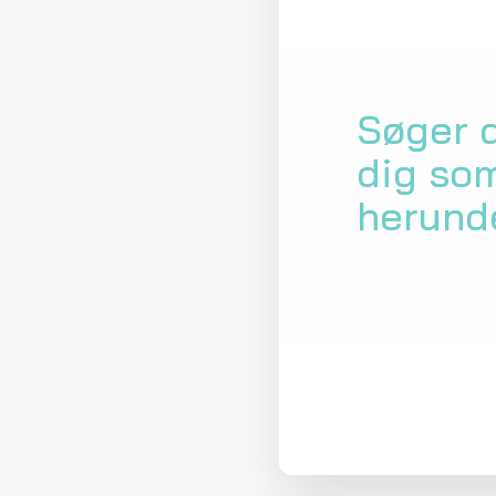
Søger d
dig som
herund