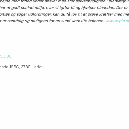
rbejde med frihed under ansvar med stor selvstændighed i planlægni
ar et godt socialt miljø, hvor vi lytter til og hjælper hinanden. Der er 
itiøs og søger udfordringer, kan du få lov til at prøve kræfter med m
r er samtidig rig mulighed for en sund work-life balance.
www.aspia.d
 50 00
gade 195C, 2730 Herlev