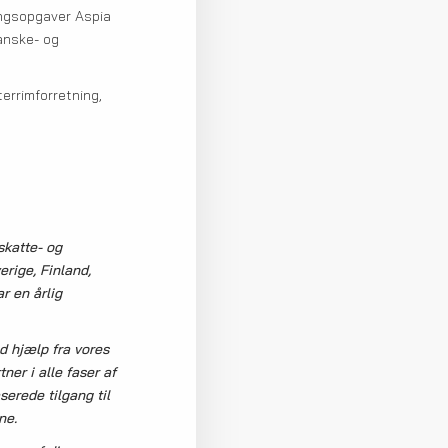
ringsopgaver Aspia
anske- og
errimforretning,
skatte- og
rige, Finland,
r en årlig
d hjælp fra vores
ner i alle faser af
erede tilgang til
ne.