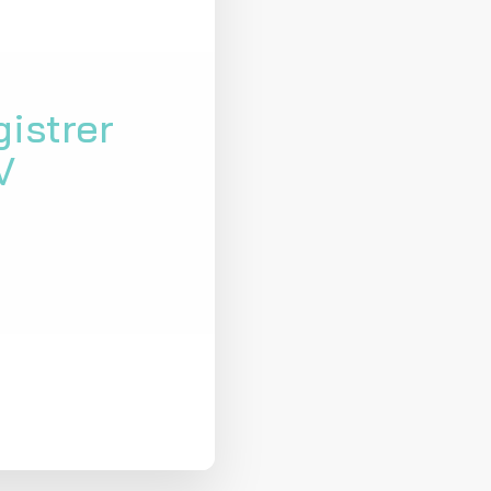
istrer
V