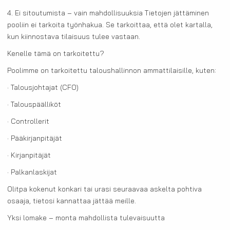
4. Ei sitoutumista – vain mahdollisuuksia Tietojen jättäminen
pooliin ei tarkoita työnhakua. Se tarkoittaa, että olet kartalla,
kun kiinnostava tilaisuus tulee vastaan.
Kenelle tämä on tarkoitettu?
Poolimme on tarkoitettu taloushallinnon ammattilaisille, kuten:
· Talousjohtajat (CFO)
· Talouspäälliköt
· Controllerit
· Pääkirjanpitäjät
· Kirjanpitäjät
· Palkanlaskijat
Olitpa kokenut konkari tai urasi seuraavaa askelta pohtiva
osaaja, tietosi kannattaa jättää meille.
Yksi lomake – monta mahdollista tulevaisuutta