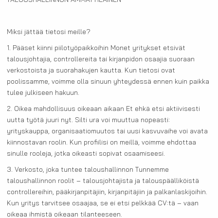
TALOUSHALLINNON AMMATTILAINEN
Miksi jättää tietosi meille?
1. Pääset kiinni piilotyöpaikkoihin Monet yritykset etsivät
talousjohtajia, controllereita tai kirjanpidon osaajia suoraan
verkostoista ja suorahakujen kautta. Kun tietosi ovat
poolissamme, voimme olla sinuun yhteydessä ennen kuin paikka
tulee julkiseen hakuun.
2. Oikea mahdollisuus oikeaan aikaan Et ehkä etsi aktiivisesti
uutta työtä juuri nyt. Silti ura voi muuttua nopeasti:
yrityskauppa, organisaatiomuutos tai uusi kasvuvaihe voi avata
kiinnostavan roolin. Kun profiilisi on meillä, voimme ehdottaa
sinulle rooleja, jotka oikeasti sopivat osaamiseesi.
3. Verkosto, joka tuntee taloushallinnon Tunnemme
taloushallinnon roolit – talousjohtajista ja talouspäälliköistä
controllereihin, pääkirjanpitäjiin, kirjanpitäjiin ja palkanlaskijoihin.
Kun yritys tarvitsee osaajaa, se ei etsi pelkkää CV:tä – vaan
oikeaa ihmistä oikeaan tilanteeseen.