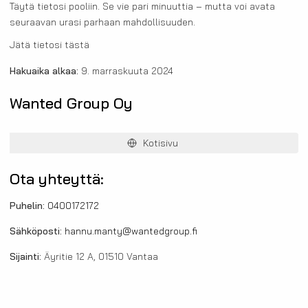
Täytä tietosi pooliin. Se vie pari minuuttia – mutta voi avata
seuraavan urasi parhaan mahdollisuuden.
Jätä tietosi tästä
Hakuaika alkaa:
9. marraskuuta 2024
Wanted Group Oy
Kotisivu
Ota yhteyttä:
Puhelin:
0400172172
Sähköposti:
hannu.manty@wantedgroup.fi
Sijainti:
Äyritie 12 A, 01510 Vantaa