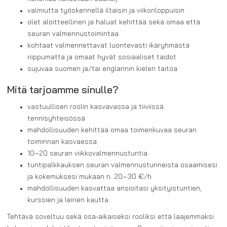
valmiutta työskennellä iltaisin ja viikonloppuisin
olet aloitteellinen ja haluat kehittää sekä omaa että
seuran valmennustoimintaa
kohtaat valmennettavat luontevasti ikäryhmästä
riippumatta ja omaat hyvät sosiaaliset taidot
sujuvaa suomen ja/tai englannin kielen taitoa
Mitä tarjoamme sinulle?
vastuullisen roolin kasvavassa ja tiiviissä
tennisyhteisössä
mahdollisuuden kehittää omaa toimenkuvaa seuran
toiminnan kasvaessa
10–20 seuran viikkovalmennustuntia
tuntipalkkauksen seuran valmennustunneista osaamisesi
ja kokemuksesi mukaan n. 20–30 €/h
mahdollisuuden kasvattaa ansioitasi yksityistuntien,
kurssien ja leirien kautta
Tehtävä soveltuu sekä osa-aikaiseksi rooliksi että laajemmaksi