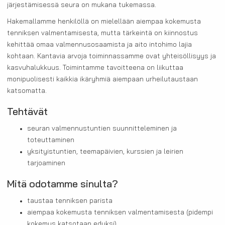
järjestämisessä seura on mukana tukemassa.
Hakemallamme henkilöllä on mielellään aiempaa kokemusta
tenniksen valmentamisesta, mutta tärkeintä on kiinnostus
kehittää omaa valmennusosaamista ja aito intohimo lajia
kohtaan. Kantavia arvoja toiminnassamme ovat yhteisöllisyys ja
kasvuhalukkuus. Toimintamme tavoitteena on liikuttaa
monipuolisesti kaikkia ikäryhmiä aiempaan urheilutaustaan
katsomatta.
Tehtävät
seuran valmennustuntien suunnitteleminen ja
toteuttaminen
yksityistuntien, teemapäivien, kurssien ja leirien
tarjoaminen
Mitä odotamme sinulta?
taustaa tenniksen parista
aiempaa kokemusta tenniksen valmentamisesta (pidempi
kokemus katsotaan eduksi)