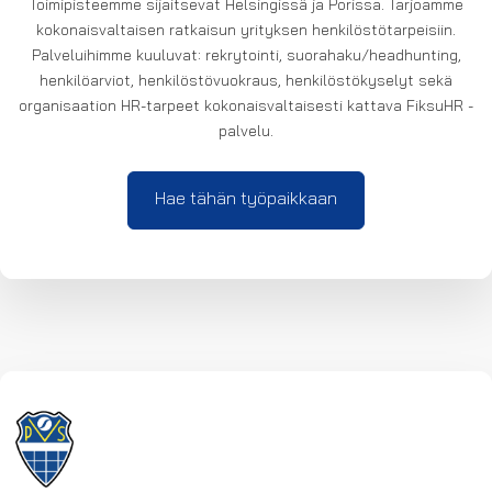
Toimipisteemme sijaitsevat Helsingissä ja Porissa. Tarjoamme
kokonaisvaltaisen ratkaisun yrityksen henkilöstötarpeisiin.
Palveluihimme kuuluvat: rekrytointi, suorahaku/headhunting,
henkilöarviot, henkilöstövuokraus, henkilöstökyselyt sekä
organisaation HR-tarpeet kokonaisvaltaisesti kattava FiksuHR -
palvelu.
Hae tähän työpaikkaan