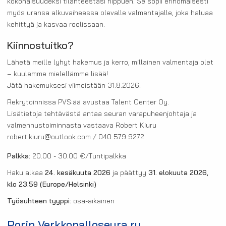
kokonaisuudeksi tilanteestasi riippuen. Se sopii erinomaisesti
myös uransa alkuvaiheessa olevalle valmentajalle, joka haluaa
kehittyä ja kasvaa roolissaan.
Kiinnostuitko?
Lähetä meille lyhyt hakemus ja kerro, millainen valmentaja olet
– kuulemme mielellämme lisää!
Jätä hakemuksesi viimeistään 31.8.2026.
Rekrytoinnissa PVS:ää avustaa Talent Center Oy.
Lisätietoja tehtävästä antaa seuran varapuheenjohtaja ja
valmennustoiminnasta vastaava Robert Kiuru
robert.kiuru@outlook.com / 040 579 9272.
Palkka:
20.00 - 30.00 €/Tuntipalkka
Haku alkaa
24. kesäkuuta 2026
ja päättyy
31. elokuuta 2026,
klo 23.59
(Europe/Helsinki)
Työsuhteen tyyppi:
osa-aikainen
Porin Verkkopalloseura ry