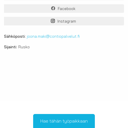
Facebook
Instagram
Sähköposti:
joona.maki@contiopalvelut.fi
Sijainti:
Rusko
Hae tähän työpaikkaan