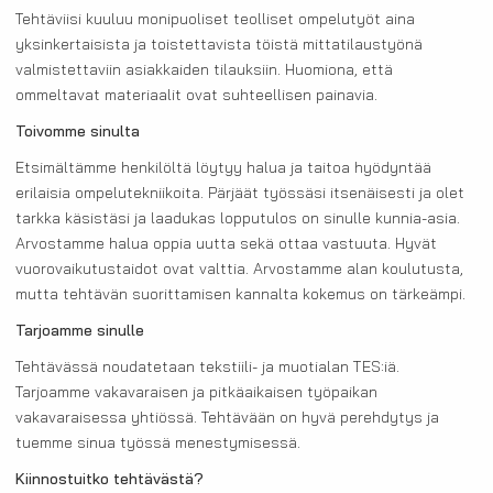
Tehtäviisi kuuluu monipuoliset teolliset ompelutyöt aina
yksinkertaisista ja toistettavista töistä mittatilaustyönä
valmistettaviin asiakkaiden tilauksiin. Huomiona, että
ommeltavat materiaalit ovat suhteellisen painavia.
Toivomme sinulta
Etsimältämme henkilöltä löytyy halua ja taitoa hyödyntää
erilaisia ompelutekniikoita. Pärjäät työssäsi itsenäisesti ja olet
tarkka käsistäsi ja laadukas lopputulos on sinulle kunnia-asia.
Arvostamme halua oppia uutta sekä ottaa vastuuta. Hyvät
vuorovaikutustaidot ovat valttia. Arvostamme alan koulutusta,
mutta tehtävän suorittamisen kannalta kokemus on tärkeämpi.
Tarjoamme sinulle
Tehtävässä noudatetaan tekstiili- ja muotialan TES:iä.
Tarjoamme vakavaraisen ja pitkäaikaisen työpaikan
vakavaraisessa yhtiössä. Tehtävään on hyvä perehdytys ja
tuemme sinua työssä menestymisessä.
Kiinnostuitko tehtävästä?