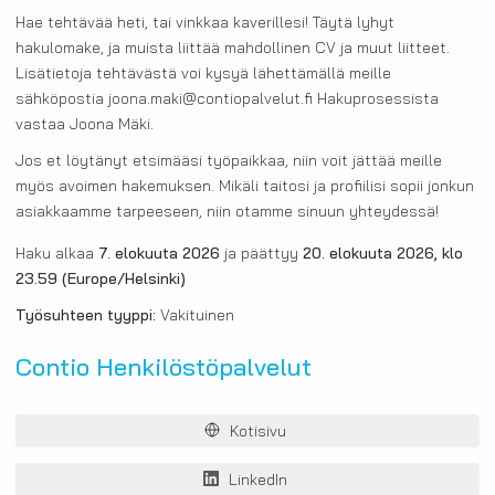
Hae tehtävää heti, tai vinkkaa kaverillesi! Täytä lyhyt
hakulomake, ja muista liittää mahdollinen CV ja muut liitteet.
Lisätietoja tehtävästä voi kysyä lähettämällä meille
sähköpostia joona.maki@contiopalvelut.fi Hakuprosessista
vastaa Joona Mäki.
Jos et löytänyt etsimääsi työpaikkaa, niin voit jättää meille
myös avoimen hakemuksen. Mikäli taitosi ja profiilisi sopii jonkun
asiakkaamme tarpeeseen, niin otamme sinuun yhteydessä!
Haku alkaa
7. elokuuta 2026
ja päättyy
20. elokuuta 2026, klo
23.59
(Europe/Helsinki)
Työsuhteen tyyppi:
Vakituinen
Contio Henkilöstöpalvelut
Kotisivu
LinkedIn