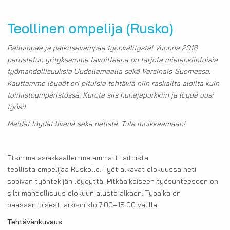
Teollinen ompelija (Rusko)
Reilumpaa ja palkitsevampaa työnvälitystä! Vuonna 2018
perustetun yrityksemme tavoitteena on tarjota mielenkiintoisia
työmahdollisuuksia Uudellamaalla sekä Varsinais-Suomessa.
Kauttamme löydät eri pituisia tehtäviä niin raskailta aloilta kuin
toimistoympäristössä. Kurota siis hunajapurkkiin ja löydä uusi
työsi!
Meidät löydät livenä sekä netistä. Tule moikkaamaan!
Etsimme asiakkaallemme ammattitaitoista
teollista
ompelijaa Ruskolle. Työt alkavat elokuussa heti
sopivan työntekijän löydyttä. Pitkäaikaiseen työsuhteeseen on
silti mahdollisuus elokuun alusta alkaen. Työaika on
pääsääntöisesti arkisin klo 7.00–15.00 välillä.
Tehtävänkuvaus