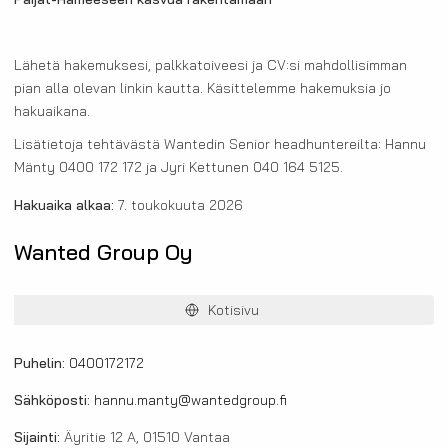
Päijät-Hämeeseen kasvua rakentamaan
Lähetä hakemuksesi, palkkatoiveesi ja CV:si mahdollisimman
pian alla olevan linkin kautta. Käsittelemme hakemuksia jo
hakuaikana.
Lisätietoja tehtävästä Wantedin Senior headhuntereilta: Hannu
Mänty 0400 172 172 ja Jyri Kettunen 040 164 5125.
Hakuaika alkaa:
7. toukokuuta 2026
Wanted Group Oy
Kotisivu
Puhelin:
0400172172
Sähköposti:
hannu.manty@wantedgroup.fi
Sijainti:
Äyritie 12 A, 01510 Vantaa