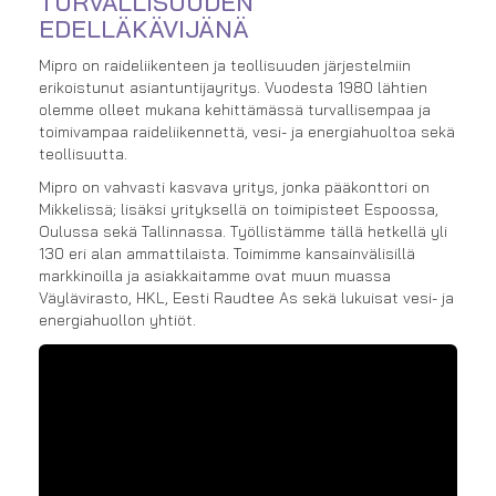
TURVALLISUUDEN
EDELLÄKÄVIJÄNÄ
Mipro on raideliikenteen ja teollisuuden järjestelmiin
erikoistunut asiantuntijayritys. Vuodesta 1980 lähtien
olemme olleet mukana kehittämässä turvallisempaa ja
toimivampaa raideliikennettä, vesi- ja energiahuoltoa sekä
teollisuutta.
Mipro on vahvasti kasvava yritys, jonka pääkonttori on
Mikkelissä; lisäksi yrityksellä on toimipisteet Espoossa,
Oulussa sekä Tallinnassa. Työllistämme tällä hetkellä yli
130 eri alan ammattilaista. Toimimme kansainvälisillä
markkinoilla ja asiakkaitamme ovat muun muassa
Väylävirasto, HKL, Eesti Raudtee As sekä lukuisat vesi- ja
energiahuollon yhtiöt.