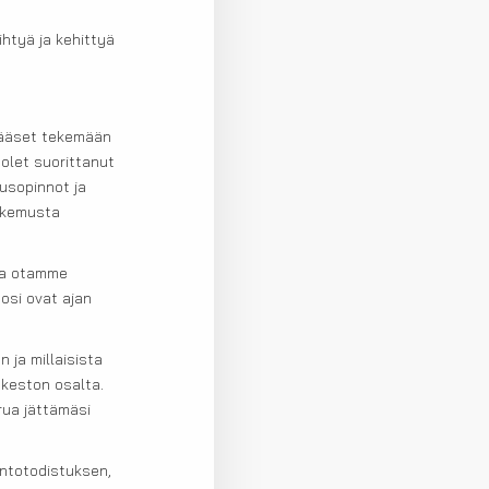
htyä ja kehittyä
pääset tekemään
olet suorittanut
usopinnot ja
okemusta
 ja otamme
osi ovat ajan
 ja millaisista
 keston osalta.
rua jättämäsi
intotodistuksen,