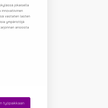
kylässä jokaisella
 innovatiivinen
ssä vastaten lasten
isia ympäristöjä
starjonnan ansiosta
n työpaikkaan