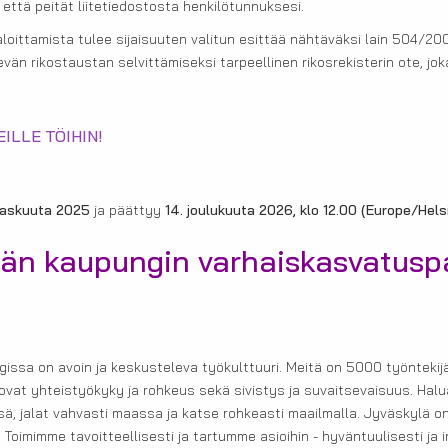
että peität liitetiedostosta henkilötunnuksesi.
loittamista tulee sijaisuuten valitun esittää nähtäväksi lain 504/2
än rikostaustan selvittämiseksi tarpeellinen rikosrekisterin ote, joka
ILLE TÖIHIN!
raskuuta 2025
ja päättyy
14. joulukuuta 2026, klo 12.00
(Europe/Helsi
än kaupungin varhaiskasvatuspa
issa on avoin ja keskusteleva työkulttuuri. Meitä on 5000 työntekij
ovat yhteistyökyky ja rohkeus sekä sivistys ja suvaitsevaisuus. Hal
sä, jalat vahvasti maassa ja katse rohkeasti maailmalla. Jyväskylä o
 Toimimme tavoitteellisesti ja tartumme asioihin - hyväntuulisesti ja 