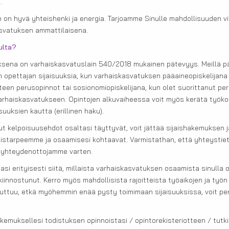
a.
on hyvä yhteishenki ja energia. Tarjoamme Sinulle mahdollisuuden vii
svatuksen ammattilaisena.
ulta?
ksena on varhaiskasvatuslain 540/2018 mukainen pätevyys. Meillä 
 opettajan sijaisuuksia, kun varhaiskasvatuksen pääaineopiskelijana 
een perusopinnot tai sosionomiopiskelijana, kun olet suorittanut per
rhaiskasvatukseen. Opintojen alkuvaiheessa voit myös kerätä työk
suuksien kautta (erillinen haku).
tut kelpoisuusehdot osaltasi täyttyvät, voit jättää sijaishakemuksen
jaistarpeemme ja osaamisesi kohtaavat. Varmistathan, että yhteystiet
a yhteydenottojamme varten.
i erityisesti siitä, millaista varhaiskasvatuksen osaamista sinulla on
 kiinnostunut. Kerro myös mahdollisista rajoitteista työaikojen ja työn
muuttuu, etkä myöhemmin enää pysty toimimaan sijaisuuksissa, voit pe
akemuksellesi todistuksen opinnoistasi / opintorekisteriotteen / tutk