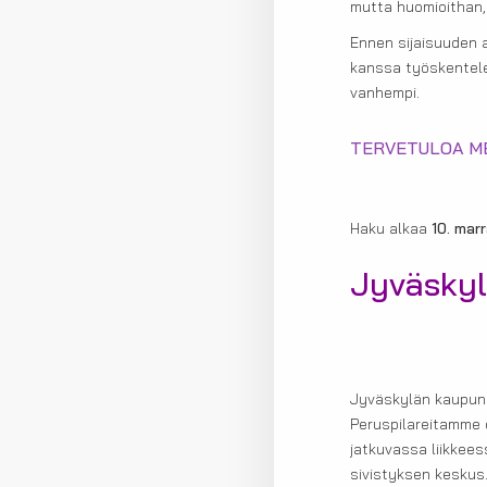
mutta huomioithan, 
Ennen sijaisuuden a
kanssa työskentelev
vanhempi.
TERVETULOA ME
Haku alkaa
10. mar
Jyväskyl
Jyväskylän kaupung
Peruspilareitamme 
jatkuvassa liikkees
sivistyksen keskus.