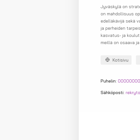
Jyväskylä on strat
on mahdollisuus opp
edelläkävijä sekä 
ja perheiden tarpei
kasvatus- ja koulut
meillä on osaava j
Kotisivu
Puhelin:
0000000
Sähköposti:
rekryto