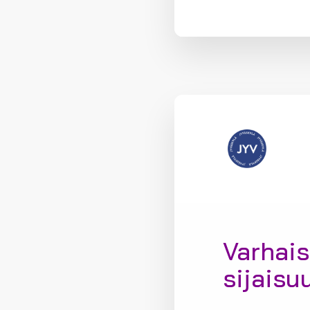
Varhais
sijaisu