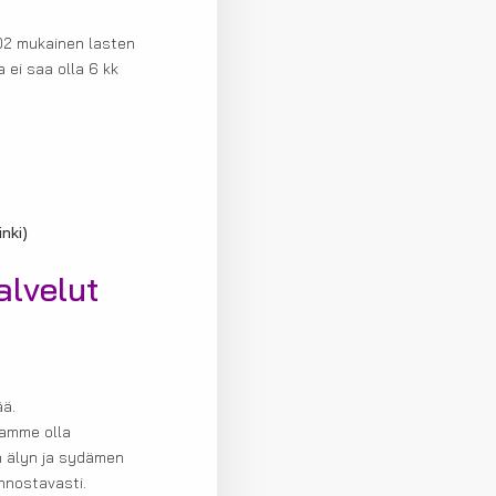
002 mukainen lasten
 ei saa olla 6 kk
nki)
lvelut
ää.
uamme olla
n älyn ja sydämen
innostavasti.