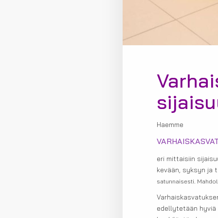
Varhai
sijais
Haemme
VARHAISKASVA
eri mittaisiin sijai
kevään, syksyn ja 
satunnaisesti. Mahdol
Varhaiskasvatuksen
edellytetään hyviä