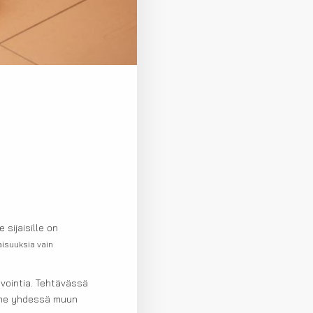
n
 sijaisille on
jaisuuksia vain
vointia. Tehtävässä
amme yhdessä muun