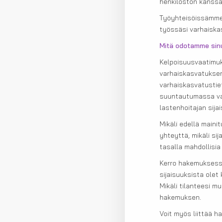
henkilöstön kanss
Työyhteisöissämme 
työssäsi varhaiska
Mitä odotamme sin
Kelpoisuusvaatimu
varhaiskasvatuksen
varhaiskasvatustiet
suuntautumassa va
lastenhoitajan sijai
Mikäli edellä maini
yhteyttä, mikäli si
tasalla mahdollisi
Kerro hakemuksessas
sijaisuuksista olet
Mikäli tilanteesi 
hakemuksen.
Voit myös liittää h