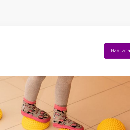
Hae tähä