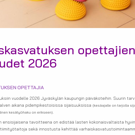
skasvatuksen opettajie
uudet 2026
TUKSEN OPETTAJIA
suuksiin vuodelle 2026 Jyväskylän kaupungin päiväkoteihin. Suurin tarve
talven aikana pidempikestoisissa sijaisuuksissa
(kesäajalle on tarjolla si
linen kesätyöhaku on erikseen).
 ensisijaisena tavoitteena on edistää lasten kokonaisvaltaista hyvin
 tiimityötaitoja sekä innostusta kehittää varhaiskasvatustoiminta