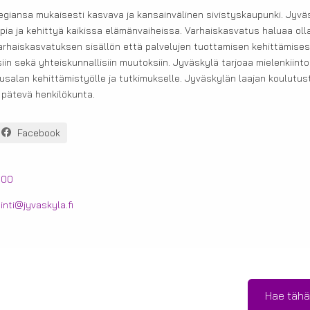
egiansa mukaisesti kasvava ja kansainvälinen sivistyskaupunki. Jyväs
ia ja kehittyä kaikissa elämänvaiheissa. Varhaiskasvatus haluaa olla
varhaiskasvatuksen sisällön että palvelujen tuottamisen kehittämise
siin sekä yhteiskunnallisiin muutoksiin. Jyväskylä tarjoaa mielenkiinto
usalan kehittämistyölle ja tutkimukselle. Jyväskylän laajan koulutu
a pätevä henkilökunta.
Facebook
000
inti@jyvaskyla.fi
Hae tähä