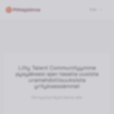
Kieli
Liity Talent Communityymme
pysyäksesi ajan tasalla uusista
uramahdollisuuksista
yrityksessämme!
Ole hyvä ja täytä tietosi alle.