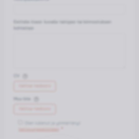
Esittele itsesi: kuvaile taitojasi tai kiinnostuksen
kohteitasi
CV
Valitse tiedosto
Muu liite
Valitse tiedosto
Olen lukenut ja ymmärtänyt
tietosuojaselosteen