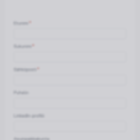
Etunimi
Sukunimi
Sähköposti
Puhelin
LinkedIn-profiili
Asuinpaikkakunta