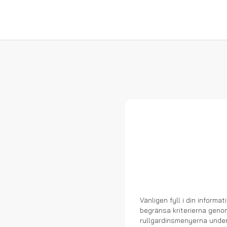
Vänligen fyll i din informa
begränsa kriterierna genom 
rullgardinsmenyerna under