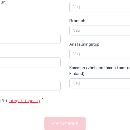
un.
r
Bransch
Anställningstyp
Kommun (vänligen lämna tomt om
Finland)
stått
integritetspolicy